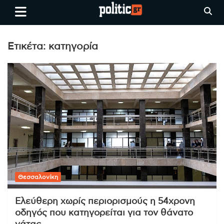
Skip
politic.gr
Ειδήσεις απο τη
to
Θεσσαλονίκη, την Ελλάδα και
content
όλο τον Κόσμο
Ετικέτα:
κατηγορία
Θεσσαλονίκη
Ελεύθερη χωρίς περιορισμούς η 54χρονη
οδηγός που κατηγορείται για τον θάνατο