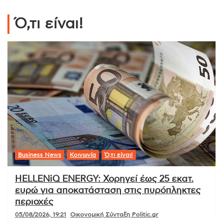
Ό,τι είναι!
Business News
Κοινωνία
Ό,τι είναι!
HELLENiQ ENERGY: Χορηγεί έως 25 εκατ.
ευρώ για αποκατάσταση στις πυρόπληκτες
περιοχές
05/08/2026, 19:21
Οικονομική Σύνταξη Politic.gr