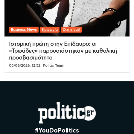
Business News
Κοινωνία
Ό,τι είναι!
Ιστορική πρώτη στην Επίδαυρο: οι
«Τρωάδες» παρουσιάστηκαν με καθολική
προσβασιμότητα
05/08/2026, 12:52
Politic Team
#YouDoPolitics