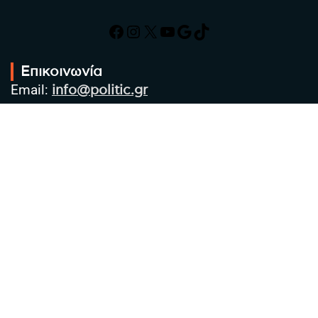
Facebook
Instagram
X
YouTube
Google
TikTok
Επικοινωνία
Email:
info@politic.gr
Τηλ:
+302310501850
Κιν:
+306986533609
Πολιτική Απορρήτου
Όροι χρήσης
Πολιτική Cookies
Πολιτική προστασίας προσωπικών
δεδομένων
Συντακτική Ομάδα