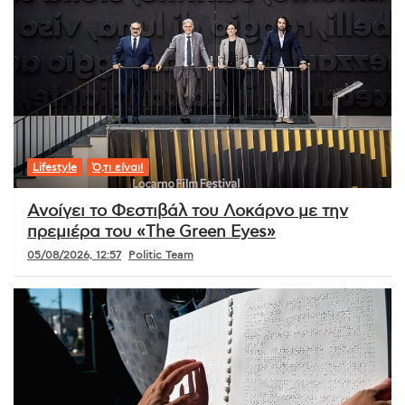
Lifestyle
Ό,τι είναι!
Ανοίγει το Φεστιβάλ του Λοκάρνο με την
πρεμιέρα του «The Green Eyes»
05/08/2026, 12:57
Politic Team