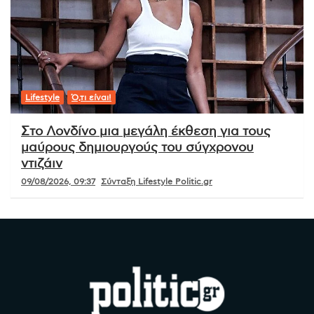
Lifestyle
Ό,τι είναι!
Στο Λονδίνο μια μεγάλη έκθεση για τους
μαύρους δημιουργούς του σύγχρονου
ντιζάιν
09/08/2026, 09:37
Σύνταξη Lifestyle Politic.gr