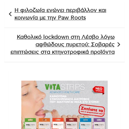
Πλοήγηση
Η φιλοζωία ενώνει περιβάλλον και
άρθρων
κοινωνία με την Paw Roots
Καθολικό lockdown στη Λέσβο λόγω
αφθώδους πυρετού: Σοβαρές
επιπτώσεις στα κτηνοτροφικά προϊόντα