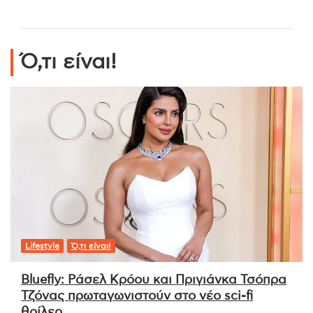
Ό,τι είναι!
Lifestyle
Ό,τι είναι!
Bluefly: Ράσελ Κρόου και Πριγιάνκα Τσόπρα
Τζόνας πρωταγωνιστούν στο νέο sci-fi
θρίλερ