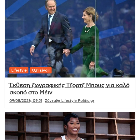
Lifestyle
Ό,τι είναι!
Έκθεση ζωγραφικής Τζορτζ Μπους για καλό
σκοπό στο Μέιν
09/08/2026, 09:51
Σύνταξη Lifestyle Politic.gr