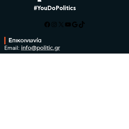
#YouDoPolitics
Facebook
Instagram
X
YouTube
Google
TikTok
Επικοινωνία
Email:
info@politic.gr
Τηλ:
+302310501850
Κιν:
+306986533609
Πολιτική Απορρήτου
Όροι χρήσης
Πολιτική Cookies
Πολιτική προστασίας προσωπικών
δεδομένων