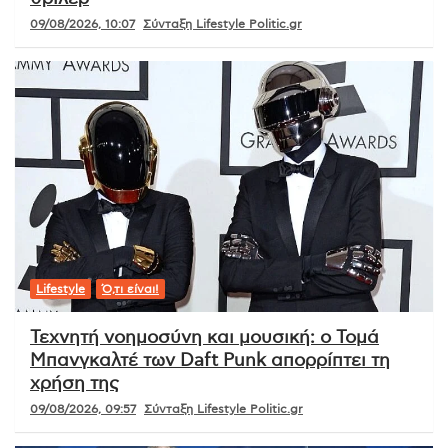
09/08/2026, 10:07
Σύνταξη Lifestyle Politic.gr
Lifestyle
Ό,τι είναι!
Τεχνητή νοημοσύνη και μουσική: ο Τομά
Μπανγκαλτέ των Daft Punk απορρίπτει τη
χρήση της
09/08/2026, 09:57
Σύνταξη Lifestyle Politic.gr