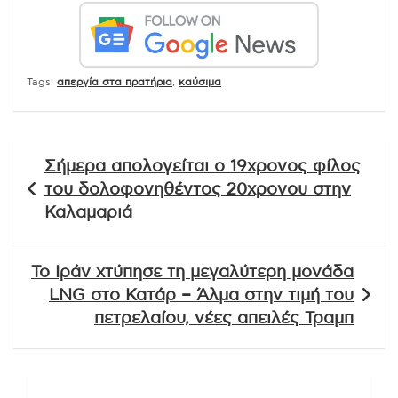
Tags:
απεργία στα πρατήρια
,
καύσιμα
Πλοήγηση
Σήμερα απολογείται ο 19χρονος φίλος
άρθρων
του δολοφονηθέντος 20χρονου στην
Καλαμαριά
Το Ιράν χτύπησε τη μεγαλύτερη μονάδα
LNG στο Κατάρ – Άλμα στην τιμή του
πετρελαίου, νέες απειλές Τραμπ