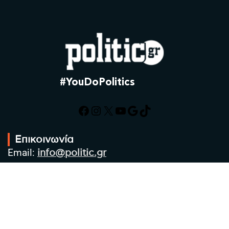
#YouDoPolitics
Facebook
Instagram
X
YouTube
Google
TikTok
Επικοινωνία
Email:
info@politic.gr
Τηλ:
+302310501850
Κιν:
+306986533609
Πολιτική Απορρήτου
Όροι χρήσης