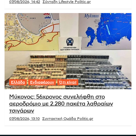
07/08/2026, 14:42
Σύνταξη Lifestyle Politic.gr
Ελλάδα
Ενδιαφέρουν
Ό,τι είναι!
Μύκονος: 56χρονος συνελήφθη στο
αεροδρόμιο με 2.280 πακέτα λαθραίων
τσιγάρων
07/08/2026, 13:10
Συντακτική Ομάδα Politic.gr