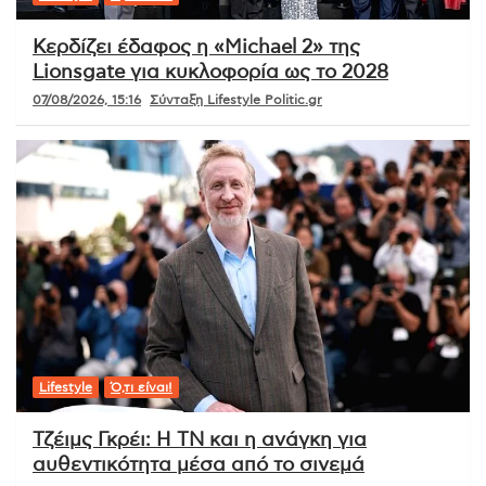
Κερδίζει έδαφος η «Michael 2» της
Lionsgate για κυκλοφορία ως το 2028
07/08/2026, 15:16
Σύνταξη Lifestyle Politic.gr
Lifestyle
Ό,τι είναι!
Τζέιμς Γκρέι: Η ΤΝ και η ανάγκη για
αυθεντικότητα μέσα από το σινεμά