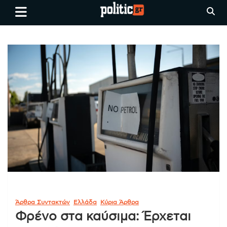
Skip
politic.gr
Ειδήσεις απο τη
to
Θεσσαλονίκη, την Ελλάδα και
content
όλο τον Κόσμο
Άρθρα Συντακτών
Ελλάδα
Κύρια Άρθρα
Φρένο στα καύσιμα: Έρχεται