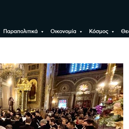
Παραπολιτικά
Οικονομία
Κόσμος
Θε
αλονίκη, την Ελλάδα κ