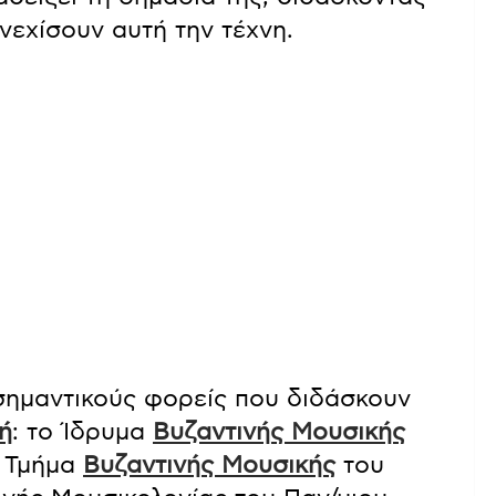
υνεχίσουν αυτή την τέχνη.
σημαντικούς φορείς που διδάσκουν
ή
: το Ίδρυμα
Βυζαντινής Μουσικής
ο Τμήμα
Βυζαντινής Μουσικής
του