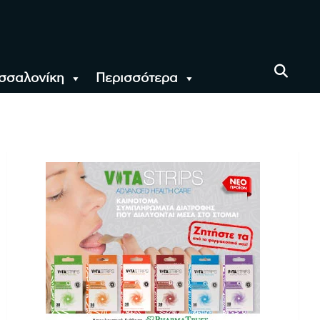
σσαλονίκη
Περισσότερα
αι όλο τον Κόσμο