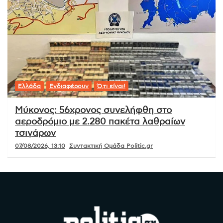
Ελλάδα
Ενδιαφέρουν
Ό,τι είναι!
Μύκονος: 56χρονος συνελήφθη στο
αεροδρόμιο με 2.280 πακέτα λαθραίων
τσιγάρων
07/08/2026, 13:10
Συντακτική Ομάδα Politic.gr