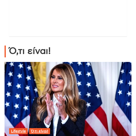
Ό,τι είναι!
Lifestyle
Ό,τι είναι!