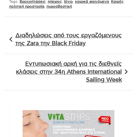
Tags:
βροχοπτώσεις
,
ηπειρος
,
Ιόνιο
,
καιρικά φαινόμενα
,
Καιρός
,
πολιτική προστασία
,
πυροσβεστική
Πλοήγηση
Διαδηλώσεις από τους εργαζόμενους
άρθρων
της Zara την Black Friday
Εντυπωσιακή αρχή για τις διεθνείς
κλάσεις στην 34η Athens International
Sailing Week