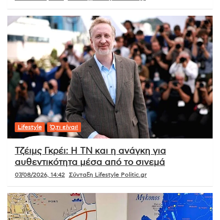
Lifestyle
Ό,τι είναι!
Τζέιμς Γκρέι: Η ΤΝ και η ανάγκη για
αυθεντικότητα μέσα από το σινεμά
07/08/2026, 14:42
Σύνταξη Lifestyle Politic.gr