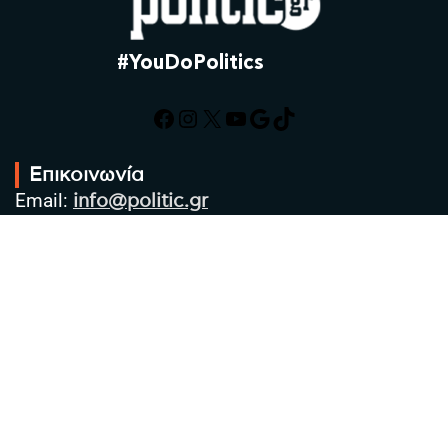
#YouDoPolitics
Facebook
Instagram
X
YouTube
Google
TikTok
Επικοινωνία
Email:
info@politic.gr
Τηλ:
+302310501850
Κιν:
+306986533609
Πολιτική Απορρήτου
Όροι χρήσης
Πολιτική Cookies
Πολιτική προστασίας προσωπικών
δεδομένων