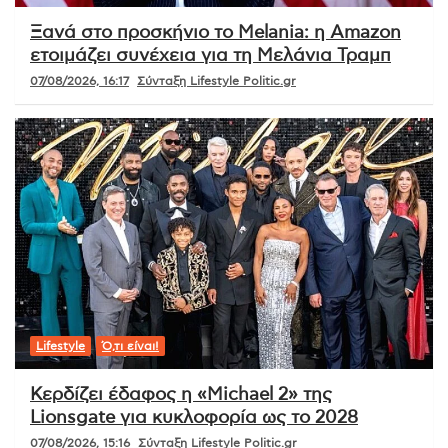
Ξανά στο προσκήνιο το Melania: η Amazon
ετοιμάζει συνέχεια για τη Μελάνια Τραμπ
07/08/2026, 16:17
Σύνταξη Lifestyle Politic.gr
Lifestyle
Ό,τι είναι!
Κερδίζει έδαφος η «Michael 2» της
Lionsgate για κυκλοφορία ως το 2028
07/08/2026, 15:16
Σύνταξη Lifestyle Politic.gr