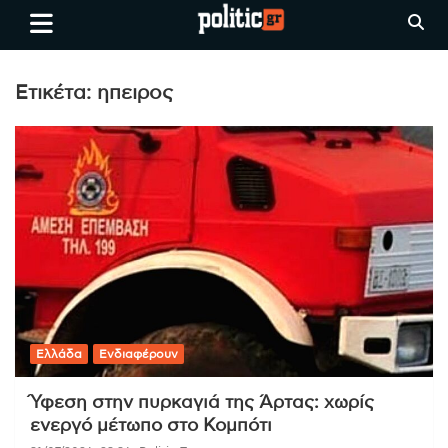
Skip
politic.gr
Ειδήσεις απο τη
to
Θεσσαλονίκη, την Ελλάδα και
content
όλο τον Κόσμο
Ετικέτα:
ηπειρος
Ελλάδα
Ενδιαφέρουν
Ύφεση στην πυρκαγιά της Άρτας: χωρίς
ενεργό μέτωπο στο Κομπότι