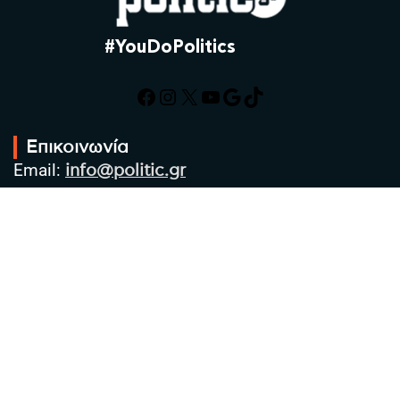
#YouDoPolitics
Facebook
Instagram
X
YouTube
Google
TikTok
Επικοινωνία
Email:
info@politic.gr
Τηλ:
+302310501850
Κιν:
+306986533609
Πολιτική Απορρήτου
Όροι χρήσης
Πολιτική Cookies
Πολιτική προστασίας προσωπικών
δεδομένων