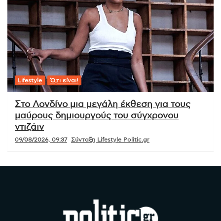
Lifestyle
Ό,τι είναι!
Στο Λονδίνο μια μεγάλη έκθεση για τους
μαύρους δημιουργούς του σύγχρονου
ντιζάιν
09/08/2026, 09:37
Σύνταξη Lifestyle Politic.gr