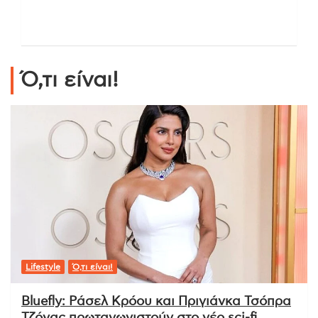
Ό,τι είναι!
Lifestyle
Ό,τι είναι!
Bluefly: Ράσελ Κρόου και Πριγιάνκα Τσόπρα
Τζόνας πρωταγωνιστούν στο νέο sci-fi