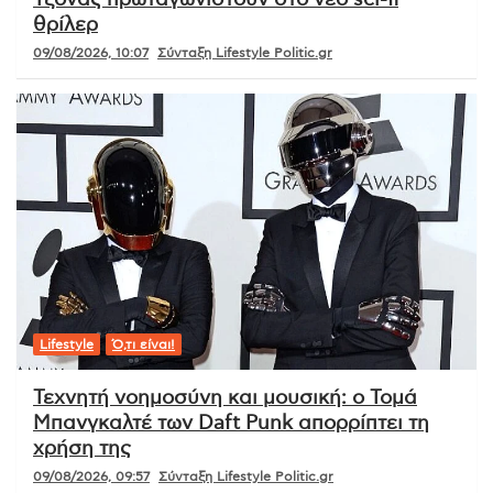
θρίλερ
09/08/2026, 10:07
Σύνταξη Lifestyle Politic.gr
Lifestyle
Ό,τι είναι!
Τεχνητή νοημοσύνη και μουσική: ο Τομά
Μπανγκαλτέ των Daft Punk απορρίπτει τη
χρήση της
09/08/2026, 09:57
Σύνταξη Lifestyle Politic.gr