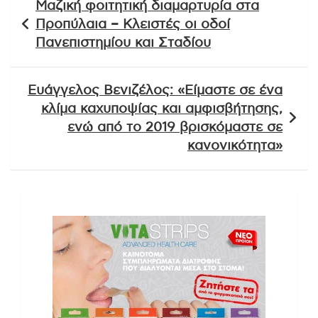
Μαζική φοιτητική διαμαρτυρία στα
άρθρων
Προπύλαια – Κλειστές οι οδοί
Πανεπιστημίου και Σταδίου
Ευάγγελος Βενιζέλος: «Eίμαστε σε ένα
κλίμα καχυποψίας και αμφισβήτησης,
ενώ από το 2019 βρισκόμαστε σε
κανονικότητα»