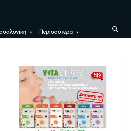
σσαλονίκη
Περισσότερα
αι όλο τον Κόσμο