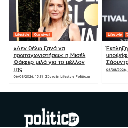
Lifestyle
Ό,τι είναι!
Lifestyle
Ό
«Δεν θέλω ξανά να
Έκπληξη
πρωταγωνιστήσω»: η Μισέλ
υποψήφι
Φάιφερ μιλά για το μέλλον
Σάουντρ
της
06/08/2026, 
06/08/2026, 15:31
Σύνταξη Lifestyle Politic.gr