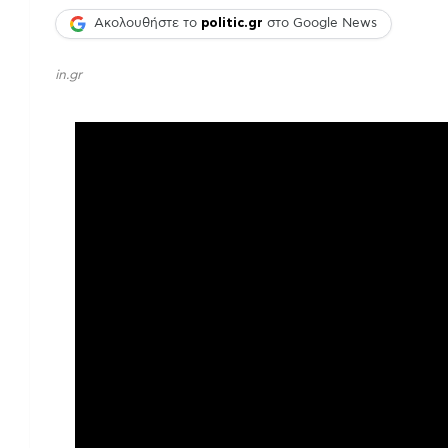
Ακολουθήστε το
politic.gr
στο Google News
in.gr