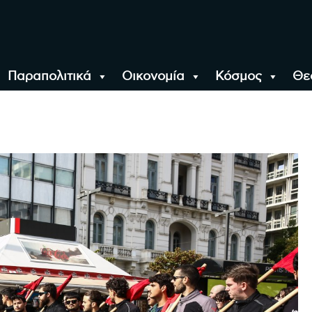
Παραπολιτικά
Οικονομία
Κόσμος
Θε
αλονίκη, την Ελλάδα κ