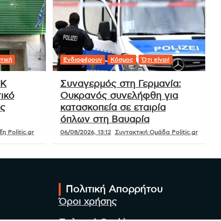
τική
Ενδιαφέρουν
Κόσμος
Ό,τι είναι!
ΟΚ
Συναγερμός στη Γερμανία:
ικό
Ουκρανός συνελήφθη για
ές
κατασκοπεία σε εταιρία
όπλων στη Βαυαρία
η Politic.gr
06/08/2026, 13:12
Συντακτική Ομάδα Politic.gr
Πολιτική Απορρήτου
Όροι χρήσης