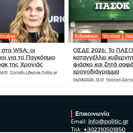
,τι είναι!
Ενδιαφέρουν
Ό,τι είναι!
Πολι
 στα WSA: οι
ΟΣΔΕ 2026: Το ΠΑΣ
οι για το Παγκόσμιο
καταγγέλλει κυβερνητ
ακ της Χρονιάς
φιάσκο και ζητά σαφ
χρονοδιάγραμμα
14:51
Σύνταξη Lifestyle Politic.gr
06/08/2026, 13:15
Πολιτική Σύνταξ
Επικοινωνία
Email:
info@politic.gr
Τηλ:
+302310501850