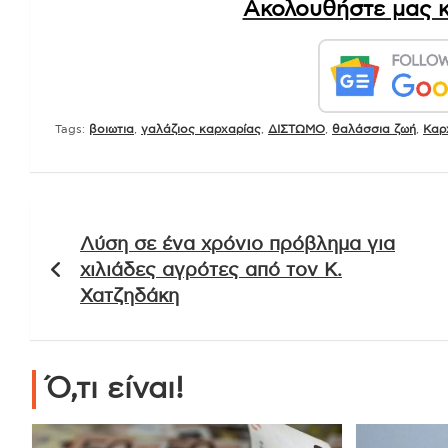
Ακολουθήστε μας κ
Tags:
βοιωτια
,
γαλάζιος καρχαρίας
,
ΔΙΣΤΩΜΟ
,
θαλάσσια ζωή
,
Καρ
Πλοήγηση
Λύση σε ένα χρόνιο πρόβλημα για
άρθρων
χιλιάδες αγρότες από τον Κ.
Χατζηδάκη
Ό,τι είναι!