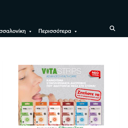
σσαλονίκη
Περισσότερα
αι όλο τον Κόσμο