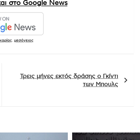
αι στο Google News
χαρίας
,
μεσόγειος
Τρεις μήνες εκτός δράσης ο Γκίντι
των Μπουλς