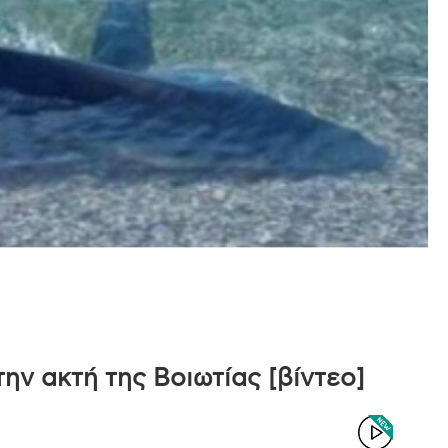
ην ακτή της Βοιωτίας [βίντεο]