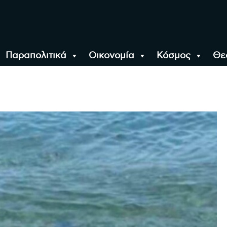
Παραπολιτικά
Οικονομία
Κόσμος
Θε
αλονίκη, την Ελλάδα κ