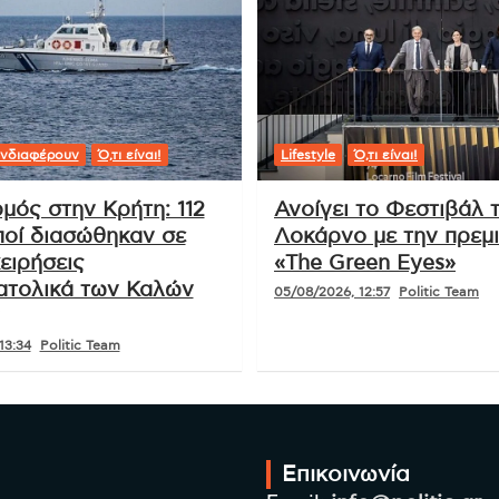
νδιαφέρουν
Ό,τι είναι!
Lifestyle
Ό,τι είναι!
μός στην Κρήτη: 112
Ανοίγει το Φεστιβάλ 
οί διασώθηκαν σε
Λοκάρνο με την πρεμ
ειρήσεις
«The Green Eyes»
ατολικά των Καλών
05/08/2026, 12:57
Politic Team
13:34
Politic Team
Επικοινωνία