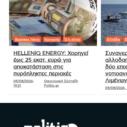
Business News
Κοινωνία
Ό,τι είναι!
Ελλάδα
Ε
HELLENiQ ENERGY: Χορηγεί
Συναγερ
έως 25 εκατ. ευρώ για
αλλοδαπ
αποκατάσταση στις
δύο επιχ
πυρόπληκτες περιοχές
νοτιοαν
Λιμένων
05/08/2026,
Οικονομική Σύνταξη
19:21
Politic.gr
05/08/2026, 