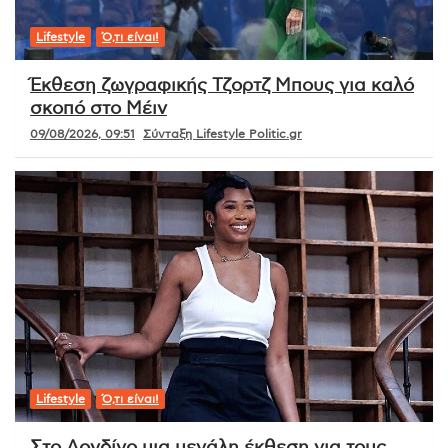
Lifestyle
Ό,τι είναι!
Έκθεση ζωγραφικής Τζορτζ Μπους για καλό
σκοπό στο Μέιν
09/08/2026, 09:51
Σύνταξη Lifestyle Politic.gr
Lifestyle
Ό,τι είναι!