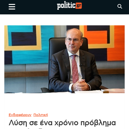
Skip
politic.gr
Ειδήσεις απο τη
to
Θεσσαλονίκη, την Ελλάδα και
content
όλο τον Κόσμο
Ενδιαφέρουν
Πολιτική
Λύση σε ένα χρόνιο πρόβλημα