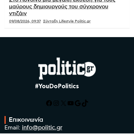
Στο Λονδίνο μια μεγάλη έκθεση για τους
μαύρους δημιουργούς του σύγχρονου
ντιζάιν
09/08/2026, 09:37
Σύνταξη Lifestyle Politic.gr
#YouDoPolitics
Facebook
Instagram
X
YouTube
Google
TikTok
Επικοινωνία
Email:
info@politic.gr