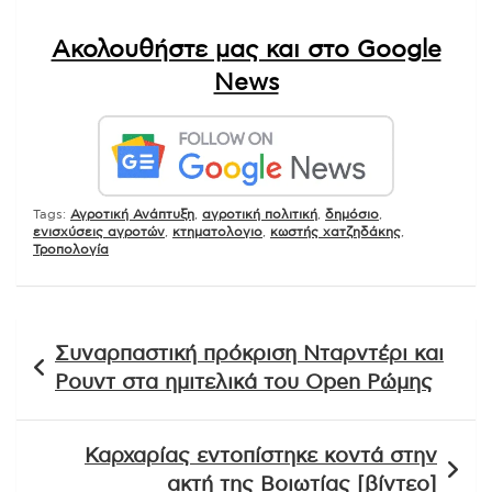
Ακολουθήστε μας και στο Google
News
Tags:
Αγροτική Ανάπτυξη
,
αγροτική πολιτική
,
δημόσιο
,
ενισχύσεις αγροτών
,
κτηματολογιο
,
κωστής χατζηδάκης
,
Τροπολογία
Πλοήγηση
Συναρπαστική πρόκριση Νταρντέρι και
άρθρων
Ρουντ στα ημιτελικά του Open Ρώμης
Καρχαρίας εντοπίστηκε κοντά στην
ακτή της Βοιωτίας [βίντεο]