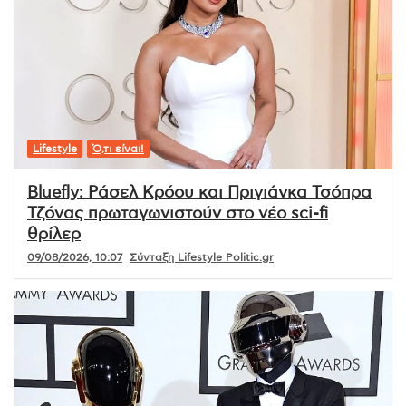
Lifestyle
Ό,τι είναι!
Bluefly: Ράσελ Κρόου και Πριγιάνκα Τσόπρα
Τζόνας πρωταγωνιστούν στο νέο sci-fi
θρίλερ
09/08/2026, 10:07
Σύνταξη Lifestyle Politic.gr