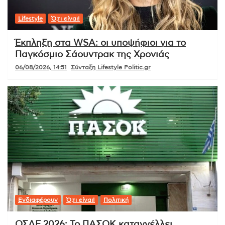
Lifestyle
Ό,τι είναι!
Έκπληξη στα WSA: οι υποψήφιοι για το
Παγκόσμιο Σάουντρακ της Χρονιάς
06/08/2026, 14:51
Σύνταξη Lifestyle Politic.gr
Ενδιαφέρουν
Ό,τι είναι!
Πολιτική
ΟΣΔΕ 2026: Το ΠΑΣΟΚ καταγγέλλει