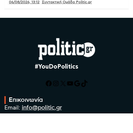
06/08/2026, 13:12
Συντακτική Ομάδα Politic.gr
#YouDoPolitics
Facebook
Instagram
X
YouTube
Google
TikTok
Επικοινωνία
Email:
info@politic.gr
Τηλ:
+302310501850
Κιν:
+306986533609