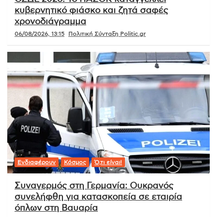
κυβερνητικό φιάσκο και ζητά σαφές
χρονοδιάγραμμα
06/08/2026, 13:15
Πολιτική Σύνταξη Politic.gr
Ενδιαφέρουν
Κόσμος
Ό,τι είναι!
Συναγερμός στη Γερμανία: Ουκρανός
συνελήφθη για κατασκοπεία σε εταιρία
όπλων στη Βαυαρία