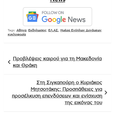
Tags:
Αθηνα
,
Εκδηλωσεις
,
ΕΛ.ΑΣ.
,
Ημέρα Ενόπλων Δυνάμεων
,
κυκλοφορία
Πλοήγηση
Προβλέψεις καιρού για τη Μακεδονία
άρθρων
και Θράκη
Στη Σιγκαπούρη ο Κυριάκος
Μητσοτάκης: Προσπάθειες για
προσέλκυση επενδύσεων και ενίσχυση
της εικόνας του