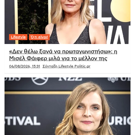
Lifestyle
Ό,τι είναι!
«Δεν θέλω ξανά να πρωταγωνιστήσω»: η
Μισέλ Φάιφερ μιλά για το μέλλον της
06/08/2026, 15:31
Σύνταξη Lifestyle Politic.gr