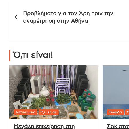
Πλοήγηση
Προβλήματα για τον Άρη πριν την
άρθρων
αναμέτρηση στην Αθήνα
Ό,τι είναι!
Αστυνομικό
Ό,τι είναι!
Ελλάδα
Ό
Μεγάλη επιχείρηση στη
Σοκ στο