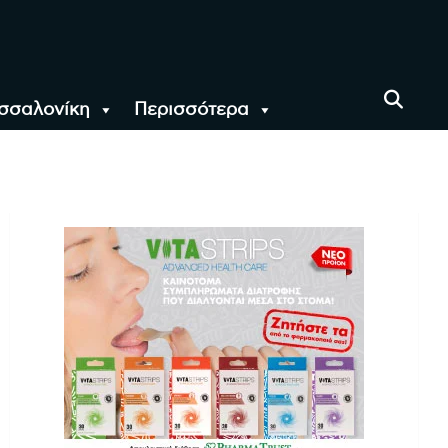
σσαλονίκη
Περισσότερα
αι όλο τον Κόσμο