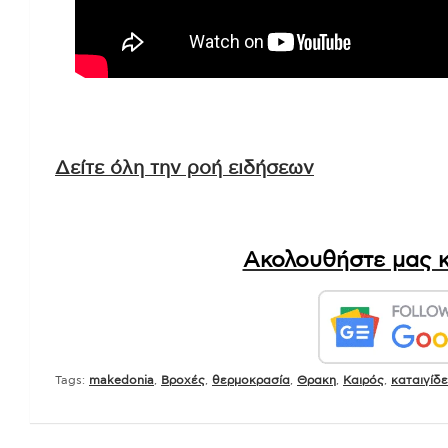
Δείτε όλη την ροή ειδήσεων
Ακολουθήστε μας κ
Tags:
makedonia
,
Βροχές
,
θερμοκρασία
,
Θρακη
,
Καιρός
,
καταιγίδ