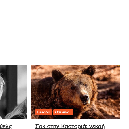
Ελλάδα
Ό,τι είναι!
ούελς
Σοκ στην Καστοριά: νεκρή