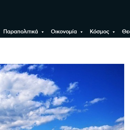
Παραπολιτικά
Οικονομία
Κόσμος
Θε
αλονίκη, την Ελλάδα κ