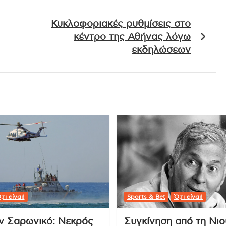
Κυκλοφοριακές ρυθμίσεις στο
κέντρο της Αθήνας λόγω
εκδηλώσεων
,τι είναι!
Sports & Bet
Ό,τι είναι!
ν Σαρωνικό: Νεκρός
Συγκίνηση από τη Νι