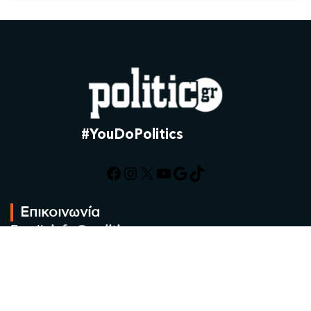
#YouDoPolitics
Facebook
Instagram
X
YouTube
Google
TikTok
Επικοινωνία
Email:
info@politic.gr
Τηλ:
+302310501850
Κιν:
+306986533609
Πολιτική Απορρήτου