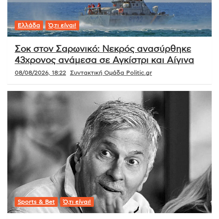
Ελλάδα
Ό,τι είναι!
Σοκ στον Σαρωνικό: Νεκρός ανασύρθηκε
43χρονος ανάμεσα σε Αγκίστρι και Αίγινα
08/08/2026, 18:22
Συντακτική Ομάδα Politic.gr
Sports & Bet
Ό,τι είναι!