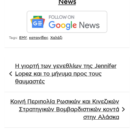
News
Tags:
ΕΜΥ
,
καταιγίδες
,
Χαλάζι
Πλοήγηση
Η γιορτή των γενεθλίων της Jennifer
άρθρων
Lopez και το μήνυμα προς τους
θαυμαστές
Κοινή Περιπολία Ρωσικών και Κινεζικών
Στρατηγικών Βομβαρδιστικών κοντά
στην Αλάσκα