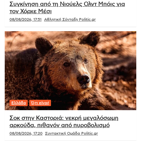
Συγκίνηση από τη Νιούελς Ολντ Μπόις για
τον Χόρχε Μέσι
08/08/2026, 17:51
Αθλητική Σύνταξη Politic.gr
Ελλάδα
Ό,τι είναι!
Σοκ στην Καστοριά: νεκρή μεγαλόσωμη
αρκούδα, πιθανόν από πυροβολισμό
08/08/2026, 17:20
Συντακτική Ομάδα Politic.gr