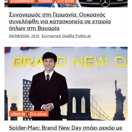
Ενδιαφέρουν
Κόσμος
Ό,τι είναι!
Συναγερμός στη Γερμανία: Ουκρανός
συνελήφθη για κατασκοπεία σε εταιρία
όπλων στη Βαυαρία
06/08/2026, 13:12
Συντακτική Ομάδα Politic.gr
Lifestyle
Ό,τι είναι!
Spider-Man: Brand New Day σπάει ρεκόρ με