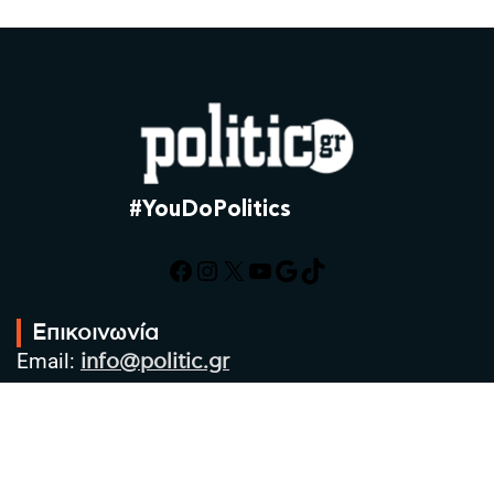
#YouDoPolitics
Facebook
Instagram
X
YouTube
Google
TikTok
Επικοινωνία
Email:
info@politic.gr
Τηλ:
+302310501850
Κιν:
+306986533609
Πολιτική Απορρήτου