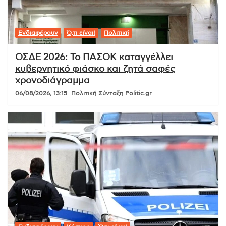
Ενδιαφέρουν
Ό,τι είναι!
Πολιτική
ΟΣΔΕ 2026: Το ΠΑΣΟΚ καταγγέλλει
κυβερνητικό φιάσκο και ζητά σαφές
χρονοδιάγραμμα
06/08/2026, 13:15
Πολιτική Σύνταξη Politic.gr