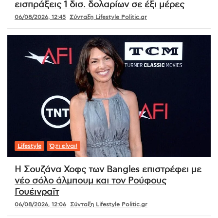
εισπράξεις 1 δισ. δολαρίων σε έξι μέρες
06/08/2026, 12:45
Σύνταξη Lifestyle Politic.gr
Lifestyle
Ό,τι είναι!
Η Σουζάνα Χοφς των Bangles επιστρέφει με
νέο σόλο άλμπουμ και τον Ρούφους
Γουέινραϊτ
06/08/2026, 12:06
Σύνταξη Lifestyle Politic.gr