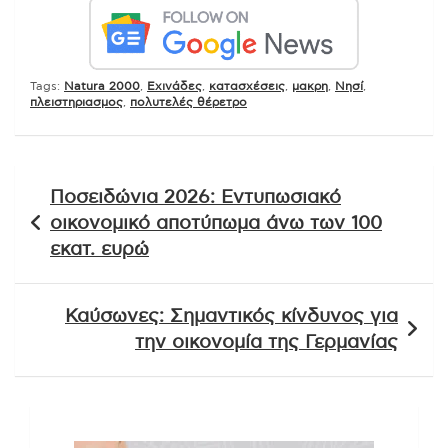
Tags:
Natura 2000
,
Εχινάδες
,
κατασχέσεις
,
μακρη
,
Νησί
,
πλειστηριασμος
,
πολυτελές θέρετρο
Πλοήγηση
Ποσειδώνια 2026: Εντυπωσιακό
άρθρων
οικονομικό αποτύπωμα άνω των 100
εκατ. ευρώ
Καύσωνες: Σημαντικός κίνδυνος για
την οικονομία της Γερμανίας