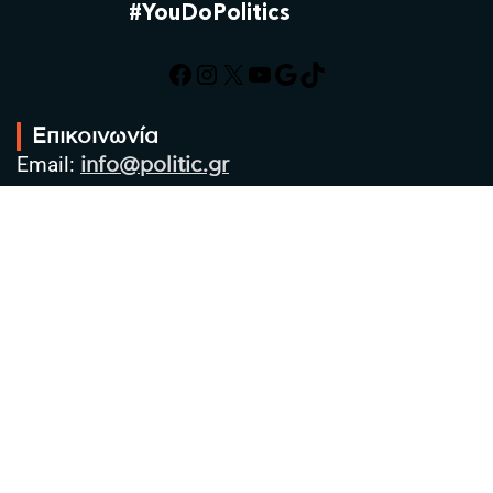
#YouDoPolitics
Facebook
Instagram
X
YouTube
Google
TikTok
Επικοινωνία
Email:
info@politic.gr
Τηλ:
+302310501850
Κιν:
+306986533609
Πολιτική Απορρήτου
Όροι χρήσης
Πολιτική Cookies
Πολιτική προστασίας προσωπικών
δεδομένων
Συντακτική Ομάδα