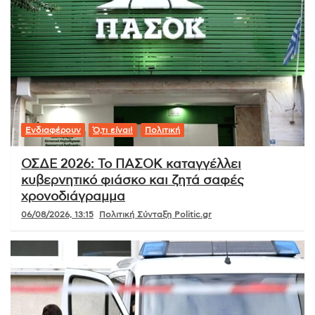
Ενδιαφέρουν
Ό,τι είναι!
Πολιτική
ΟΣΔΕ 2026: Το ΠΑΣΟΚ καταγγέλλει
κυβερνητικό φιάσκο και ζητά σαφές
χρονοδιάγραμμα
06/08/2026, 13:15
Πολιτική Σύνταξη Politic.gr