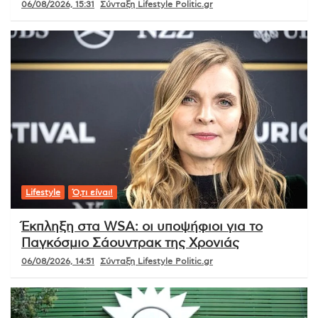
06/08/2026, 15:31
Σύνταξη Lifestyle Politic.gr
Lifestyle
Ό,τι είναι!
Έκπληξη στα WSA: οι υποψήφιοι για το
Παγκόσμιο Σάουντρακ της Χρονιάς
06/08/2026, 14:51
Σύνταξη Lifestyle Politic.gr