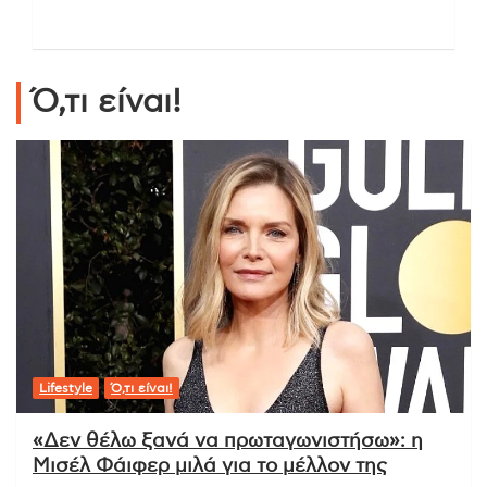
Ό,τι είναι!
Lifestyle
Ό,τι είναι!
«Δεν θέλω ξανά να πρωταγωνιστήσω»: η
Μισέλ Φάιφερ μιλά για το μέλλον της