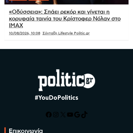
«Οδύσσεια»: Σπάει ρεκόρ και γίνεται η
κορυφαία ταινία του Κρίστοφερ Νόλαν στο
IMAX
10/08/2026, 10:08
Σύνταξη Lifestyle Politic.gr
#YouDoPolitics
Facebook
Instagram
X
YouTube
Google
TikTok
Επικοινωνία