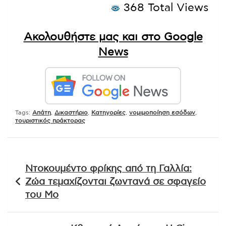
368 Total Views
Ακολουθήστε μας και στο Google
News
Tags:
Απάτη
,
Δικαστήριο
,
Κατηγορίες
,
νομιμοποίηση εσόδων
,
τουριστικός πράκτορας
Πλοήγηση
Ντοκουμέντο φρίκης από τη Γαλλία:
άρθρων
Ζώα τεμαχίζονται ζωντανά σε σφαγείο
του Μο