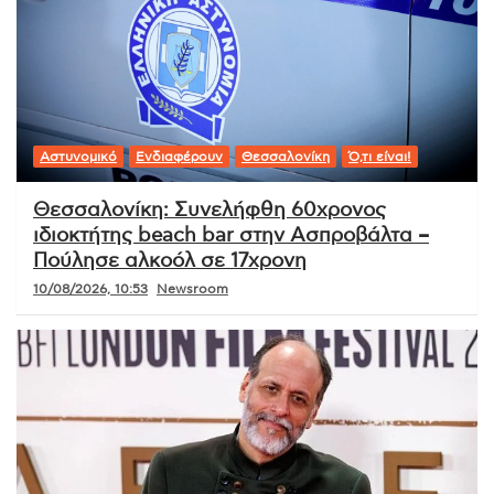
Αστυνομικό
Ενδιαφέρουν
Θεσσαλονίκη
Ό,τι είναι!
Θεσσαλονίκη: Συνελήφθη 60χρονος
ιδιοκτήτης beach bar στην Ασπροβάλτα –
Πούλησε αλκοόλ σε 17χρονη
10/08/2026, 10:53
Newsroom