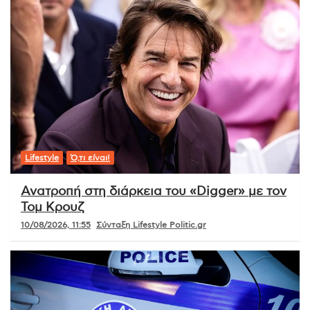
Lifestyle
Ό,τι είναι!
Ανατροπή στη διάρκεια του «Digger» με τον
Τομ Κρουζ
10/08/2026, 11:55
Σύνταξη Lifestyle Politic.gr