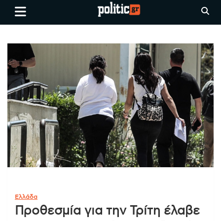
Skip
politic.gr
Ειδήσεις απο τη
to
Θεσσαλονίκη, την Ελλάδα και
content
όλο τον Κόσμο
Ελλάδα
Προθεσμία για την Τρίτη έλαβε