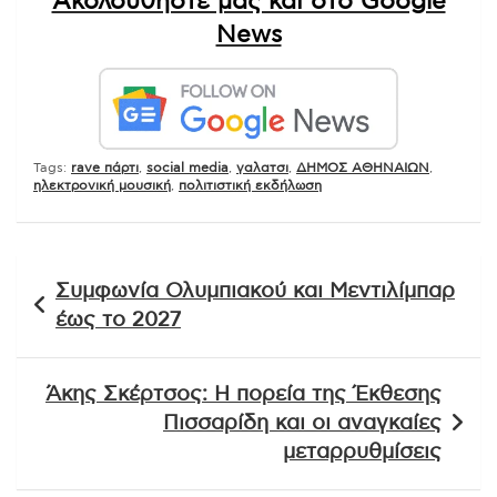
Ακολουθήστε μας και στο Google
News
Tags:
rave πάρτι
,
social media
,
γαλατσι
,
ΔΗΜΟΣ ΑΘΗΝΑΙΩΝ
,
ηλεκτρονική μουσική
,
πολιτιστική εκδήλωση
Πλοήγηση
Συμφωνία Ολυμπιακού και Μεντιλίμπαρ
άρθρων
έως το 2027
Άκης Σκέρτσος: Η πορεία της Έκθεσης
Πισσαρίδη και οι αναγκαίες
μεταρρυθμίσεις