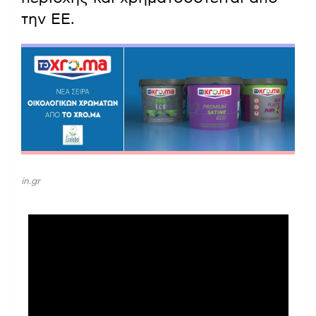
την ΕΕ.
in.gr