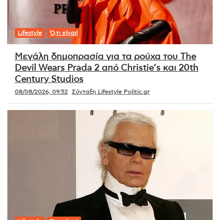
Lifestyle
Ό,τι είναι!
Μεγάλη δημοπρασία για τα ρούχα του The
Devil Wears Prada 2 από Christie’s και 20th
Century Studios
08/08/2026, 09:52
Σύνταξη Lifestyle Politic.gr