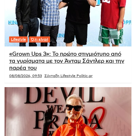
Lifestyle
Ό,τι είναι!
«Grown Ups 3»: Το πρώτο στιγμιότυπο από
τα γυρίσματα με τον Άνταμ Σάντλερ και την
παρέα του
08/08/2026, 09:53
Σύνταξη Lifestyle Politic.gr