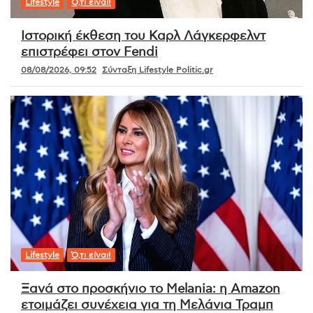
Lifestyle
Ό,τι είναι!
Ιστορική έκθεση του Καρλ Λάγκερφελντ
επιστρέφει στον Fendi
08/08/2026, 09:52
Σύνταξη Lifestyle Politic.gr
Lifestyle
Ό,τι είναι!
Ξανά στο προσκήνιο το Melania: η Amazon
ετοιμάζει συνέχεια για τη Μελάνια Τραμπ