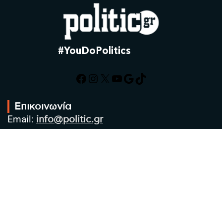
#YouDoPolitics
Facebook
Instagram
X
YouTube
Google
TikTok
Επικοινωνία
Email:
info@politic.gr
Τηλ:
+302310501850
Κιν:
+306986533609
Πολιτική Απορρήτου
Όροι χρήσης
Πολιτική Cookies