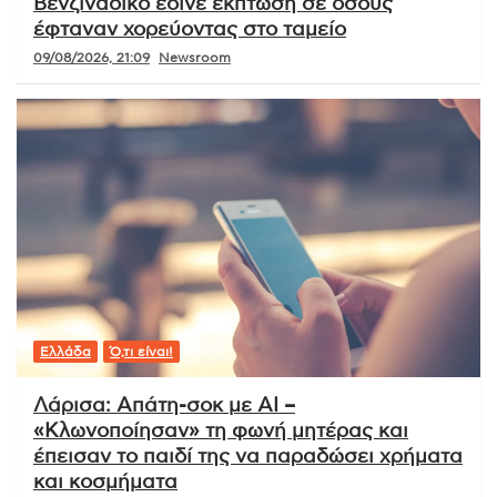
Βενζινάδικο έδινε έκπτωση σε όσους
έφταναν χορεύοντας στο ταμείο
09/08/2026, 21:09
Newsroom
Ελλάδα
Ό,τι είναι!
Λάρισα: Απάτη-σοκ με AI –
«Κλωνοποίησαν» τη φωνή μητέρας και
έπεισαν το παιδί της να παραδώσει χρήματα
και κοσμήματα