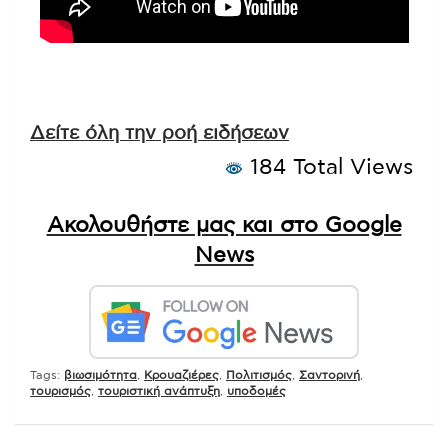
Δείτε όλη την ροή ειδήσεων
184 Total Views
Ακολουθήστε μας και στο Google
News
Tags:
βιωσιμότητα
,
Κρουαζιέρες
,
Πολιτισμός
,
Σαντορινή
,
τουρισμός
,
τουριστική ανάπτυξη
,
υποδομές