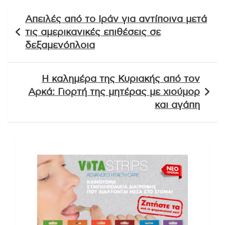
Πλοήγηση
Απειλές από το Ιράν για αντίποινα μετά
άρθρων
τις αμερικανικές επιθέσεις σε
δεξαμενόπλοια
Η καλημέρα της Κυριακής από τον
Αρκά: Γιορτή της μητέρας με χιούμορ
και αγάπη