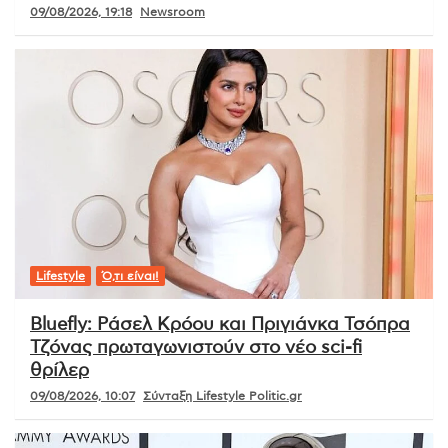
09/08/2026, 19:18
Newsroom
Lifestyle
Ό,τι είναι!
Bluefly: Ράσελ Κρόου και Πριγιάνκα Τσόπρα
Τζόνας πρωταγωνιστούν στο νέο sci-fi
θρίλερ
09/08/2026, 10:07
Σύνταξη Lifestyle Politic.gr