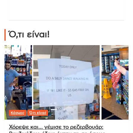
Ό,τι είναι!
Κόσμος
Ό,τι είναι!
Χόρεψε και… γέμισε το ρεζερβουάρ: