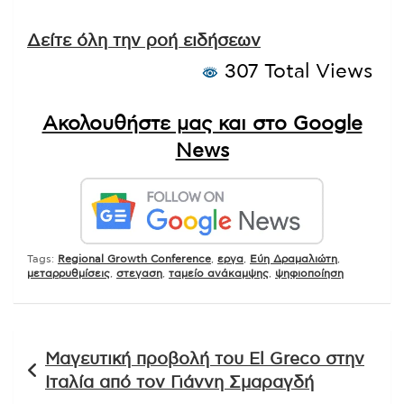
Δείτε όλη την ροή ειδήσεων
307 Total Views
Ακολουθήστε μας και στο Google
News
Tags:
Regional Growth Conference
,
εργα
,
Εύη Δραμαλιώτη
,
μεταρρυθμίσεις
,
στεγαση
,
ταμείο ανάκαμψης
,
ψηφιοποίηση
Πλοήγηση
Μαγευτική προβολή του El Greco στην
άρθρων
Ιταλία από τον Γιάννη Σμαραγδή