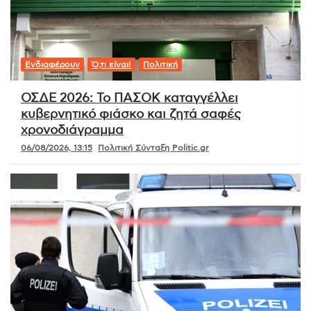
Ενδιαφέρουν
Ό,τι είναι!
Πολιτική
ΟΣΔΕ 2026: Το ΠΑΣΟΚ καταγγέλλει
κυβερνητικό φιάσκο και ζητά σαφές
χρονοδιάγραμμα
06/08/2026, 13:15
Πολιτική Σύνταξη Politic.gr