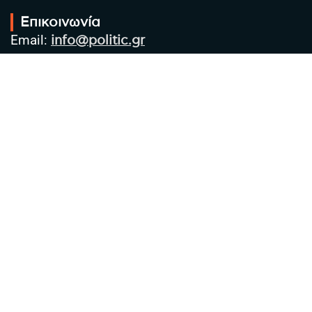
Επικοινωνία
Email:
info@politic.gr
Τηλ:
+302310501850
Κιν:
+306986533609
Πολιτική Απορρήτου
Όροι χρήσης
Πολιτική Cookies
Πολιτική προστασίας προσωπικών
δεδομένων
Συντακτική Ομάδα
Στοιχεία Επιχείρησης