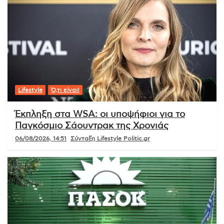
Lifestyle
Ό,τι είναι!
Έκπληξη στα WSA: οι υποψήφιοι για το
Παγκόσμιο Σάουντρακ της Χρονιάς
06/08/2026, 14:51
Σύνταξη Lifestyle Politic.gr