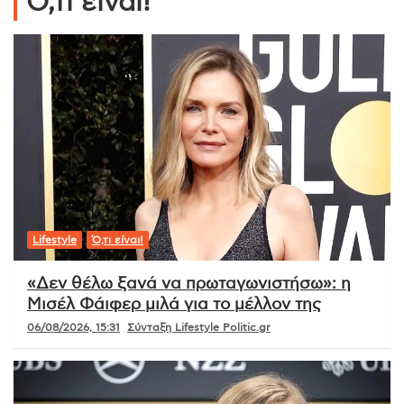
Ό,τι είναι!
Lifestyle
Ό,τι είναι!
«Δεν θέλω ξανά να πρωταγωνιστήσω»: η
Μισέλ Φάιφερ μιλά για το μέλλον της
06/08/2026, 15:31
Σύνταξη Lifestyle Politic.gr