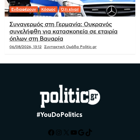
Ενδιαφέρουν
Κόσμος
Ό,τι είναι!
Συναγερμός στη Γερμανία: Ουκρανός
συνελήφθη για κατασκοπεία σε εταιρία
όπλων στη Βαυαρία
06/08/2026, 13:12
Συντακτική Ομάδα Politic.gr
#YouDoPolitics
Facebook
Instagram
X
YouTube
Google
TikTok