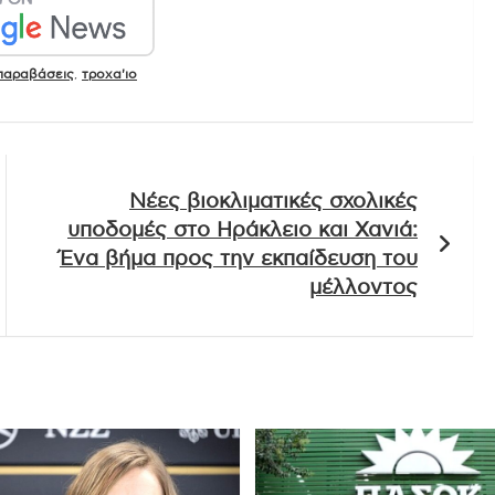
παραβάσεις
,
τροχα'ιο
Νέες βιοκλιματικές σχολικές
υποδομές στο Ηράκλειο και Χανιά:
Ένα βήμα προς την εκπαίδευση του
μέλλοντος