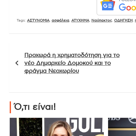
Tags:
ΑΣΤΥΝΟΜΙΑ
,
ασφάλεια
,
ΑΤΥΧΗΜΑ
,
Ναύπακτος
,
ΟΔΗΓΗΣΗ
,
Πλοήγηση
Προχωρά η χρηματοδότηση για το
άρθρων
νέο Δημαρχείο Δομοκού και το
φράγμα Νεοχωρίου
Ό,τι είναι!