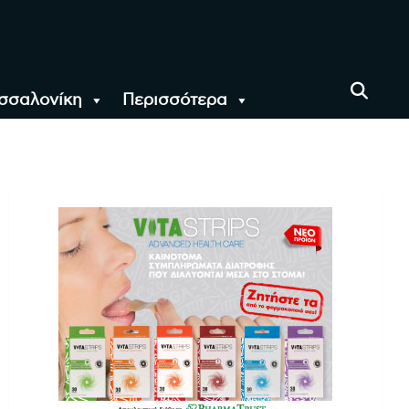
σσαλονίκη
Περισσότερα
αι όλο τον Κόσμο