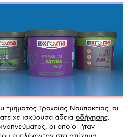
υ τμήματος Τροχαίας Ναυπακτίας, οι
κατείχε ισχύουσα άδεια
οδήγησης
.
ινοπνεύματος, οι οποίοι ήταν
 που εμπλέκονταν στο ατύχημα.