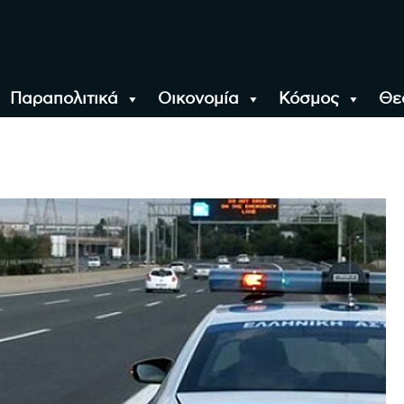
Παραπολιτικά
Οικονομία
Κόσμος
Θε
αλονίκη, την Ελλάδα κ