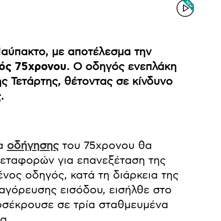
αύπακτο, με αποτέλεσμα την
νός 75χρονου
. Ο οδηγός ενεπλάκη
ς Τετάρτης, θέτοντας σε κίνδυνο
.
ια
οδήγησης
του 75χρονου θα
Μεταφορών για επανεξέταση της
ένος οδηγός, κατά τη διάρκεια της
αγόρευσης εισόδου, εισήλθε στο
οσέκρουσε σε τρία σταθμευμένα
α.