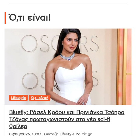
Ό,τι είναι!
Lifestyle
Ό,τι είναι!
Bluefly: Ράσελ Κρόου και Πριγιάνκα Τσόπρα
Τζόνας πρωταγωνιστούν στο νέο sci-fi
θρίλερ
09/08/2026, 10:07
Σύνταξη Lifestyle Politic.gr