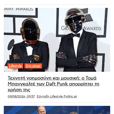
Lifestyle
Ό,τι είναι!
Τεχνητή νοημοσύνη και μουσική: ο Τομά
Μπανγκαλτέ των Daft Punk απορρίπτει τη
χρήση της
09/08/2026, 09:57
Σύνταξη Lifestyle Politic.gr