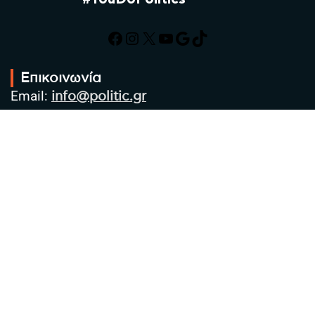
Facebook
Instagram
X
YouTube
Google
TikTok
Επικοινωνία
Email:
info@politic.gr
Τηλ:
+302310501850
Κιν:
+306986533609
Πολιτική Απορρήτου
Όροι χρήσης
Πολιτική Cookies
Πολιτική προστασίας προσωπικών
δεδομένων
Συντακτική Ομάδα