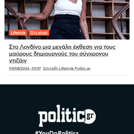
Lifestyle
Ό,τι είναι!
Στο Λονδίνο μια μεγάλη έκθεση για τους
μαύρους δημιουργούς του σύγχρονου
ντιζάιν
09/08/2026, 09:37
Σύνταξη Lifestyle Politic.gr
#YouDoPolitics