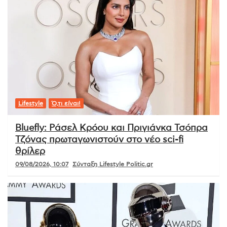
Lifestyle
Ό,τι είναι!
Bluefly: Ράσελ Κρόου και Πριγιάνκα Τσόπρα
Τζόνας πρωταγωνιστούν στο νέο sci-fi
θρίλερ
09/08/2026, 10:07
Σύνταξη Lifestyle Politic.gr