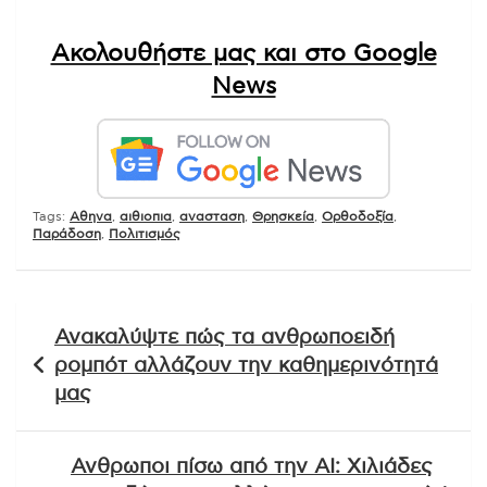
Ακολουθήστε μας και στο Google
News
Tags:
Αθηνα
,
αιθιοπια
,
ανασταση
,
Θρησκεία
,
Ορθοδοξία
,
Παράδοση
,
Πολιτισμός
Πλοήγηση
Ανακαλύψτε πώς τα ανθρωποειδή
άρθρων
ρομπότ αλλάζουν την καθημερινότητά
μας
Ανθρωποι πίσω από την AI: Χιλιάδες