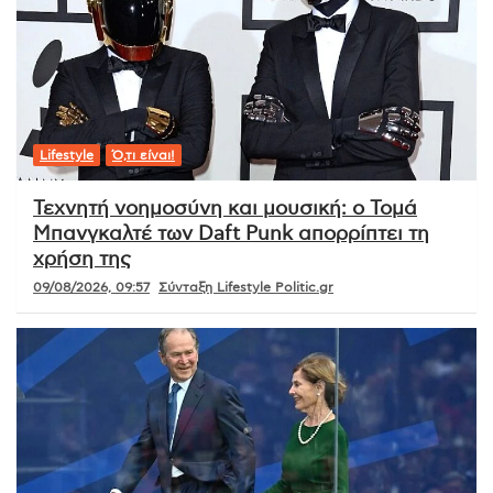
Lifestyle
Ό,τι είναι!
Τεχνητή νοημοσύνη και μουσική: ο Τομά
Μπανγκαλτέ των Daft Punk απορρίπτει τη
χρήση της
09/08/2026, 09:57
Σύνταξη Lifestyle Politic.gr