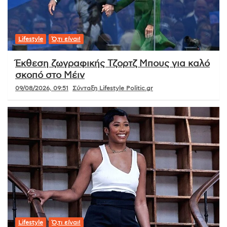
Lifestyle
Ό,τι είναι!
Έκθεση ζωγραφικής Τζορτζ Μπους για καλό
σκοπό στο Μέιν
09/08/2026, 09:51
Σύνταξη Lifestyle Politic.gr
Lifestyle
Ό,τι είναι!