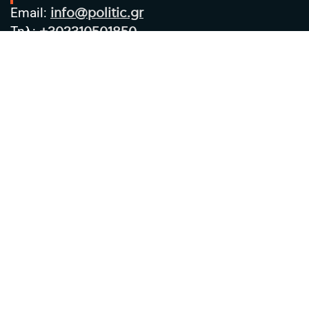
Email:
info@politic.gr
Τηλ:
+302310501850
Κιν:
+306986533609
Πολιτική Απορρήτου
Όροι χρήσης
Πολιτική Cookies
Πολιτική προστασίας προσωπικών
δεδομένων
Συντακτική Ομάδα
Στοιχεία Επιχείρησης