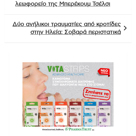
λεωφορείο της Μπερέκουμ Τσέλσι
Δύο ανήλικοι τραυματίες από κροτίδες
στην Ηλεία: Σοβαρά περιστατικά