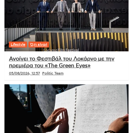
Lifestyle
Ό,τι είναι!
Ανοίγει το Φεστιβάλ του Λοκάρνο με την
πρεμιέρα του «The Green Eyes»
05/08/2026, 12:57
Politic Team