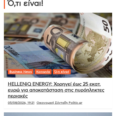
Ό,τι είναι!
Business News
Κοινωνία
Ό,τι είναι!
HELLENiQ ENERGY: Χορηγεί έως 25 εκατ.
ευρώ για αποκατάσταση στις πυρόπληκτες
περιοχές
05/08/2026, 19:21
Οικονομική Σύνταξη Politic.gr