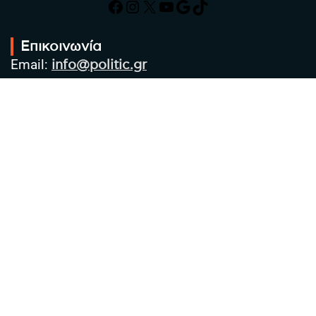
Facebook
Instagram
X
YouTube
Google
TikTok
Επικοινωνία
Email:
info@politic.gr
Τηλ:
+302310501850
Κιν:
+306986533609
Πολιτική Απορρήτου
Όροι χρήσης
Πολιτική Cookies
Πολιτική προστασίας προσωπικών
δεδομένων
Συντακτική Ομάδα
Στοιχεία Επιχείρησης