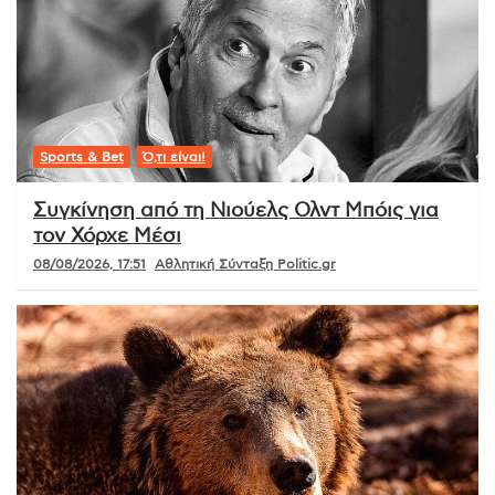
Sports & Bet
Ό,τι είναι!
Συγκίνηση από τη Νιούελς Ολντ Μπόις για
τον Χόρχε Μέσι
08/08/2026, 17:51
Αθλητική Σύνταξη Politic.gr