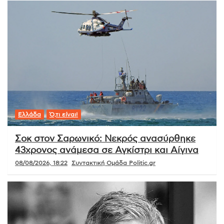
Ελλάδα
Ό,τι είναι!
Σοκ στον Σαρωνικό: Νεκρός ανασύρθηκε
43χρονος ανάμεσα σε Αγκίστρι και Αίγινα
08/08/2026, 18:22
Συντακτική Ομάδα Politic.gr