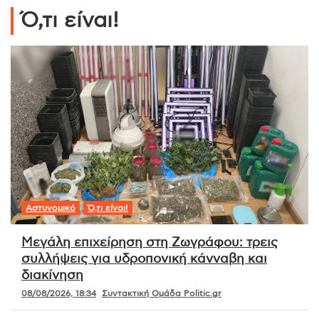
Ό,τι είναι!
Αστυνομικό
Ό,τι είναι!
Μεγάλη επιχείρηση στη Ζωγράφου: τρεις
συλλήψεις για υδροπονική κάνναβη και
διακίνηση
08/08/2026, 18:34
Συντακτική Ομάδα Politic.gr