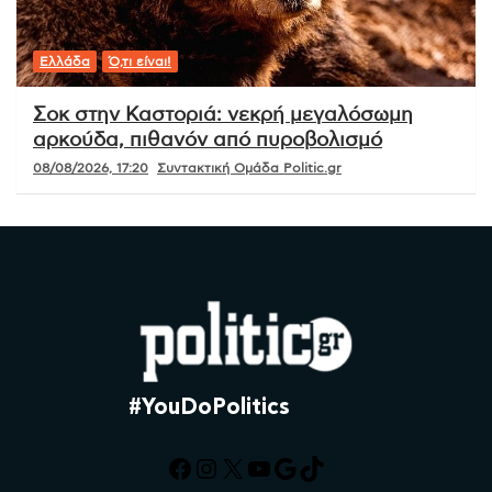
Ελλάδα
Ό,τι είναι!
Σοκ στην Καστοριά: νεκρή μεγαλόσωμη
αρκούδα, πιθανόν από πυροβολισμό
08/08/2026, 17:20
Συντακτική Ομάδα Politic.gr
#YouDoPolitics
Facebook
Instagram
X
YouTube
Google
TikTok