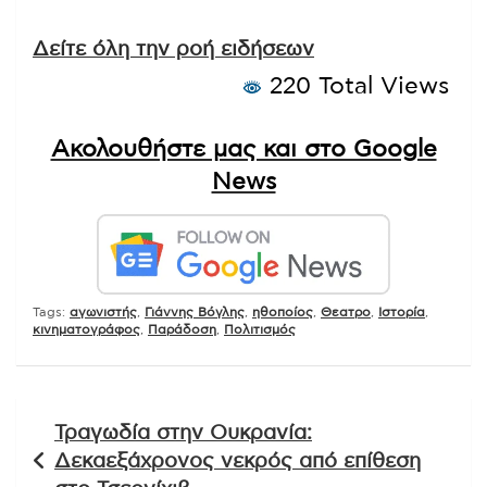
Δείτε όλη την ροή ειδήσεων
220 Total Views
Ακολουθήστε μας και στο Google
News
Tags:
αγωνιστής
,
Γιάννης Βόγλης
,
ηθοποίος
,
Θεατρο
,
Ιστορία
,
κινηματογράφος
,
Παράδοση
,
Πολιτισμός
Πλοήγηση
Τραγωδία στην Ουκρανία:
άρθρων
Δεκαεξάχρονος νεκρός από επίθεση