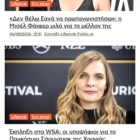
Lifestyle
Ό,τι είναι!
«Δεν θέλω ξανά να πρωταγωνιστήσω»: η
Μισέλ Φάιφερ μιλά για το μέλλον της
06/08/2026, 15:31
Σύνταξη Lifestyle Politic.gr
Lifestyle
Ό,τι είναι!
Έκπληξη στα WSA: οι υποψήφιοι για το
Παγκόσμιο Σάουντρακ της Χρονιάς