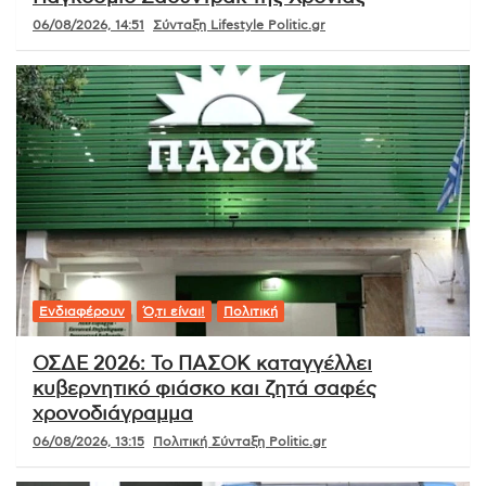
06/08/2026, 14:51
Σύνταξη Lifestyle Politic.gr
Ενδιαφέρουν
Ό,τι είναι!
Πολιτική
ΟΣΔΕ 2026: Το ΠΑΣΟΚ καταγγέλλει
κυβερνητικό φιάσκο και ζητά σαφές
χρονοδιάγραμμα
06/08/2026, 13:15
Πολιτική Σύνταξη Politic.gr