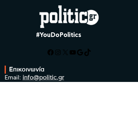
#YouDoPolitics
Facebook
Instagram
X
YouTube
Google
TikTok
Επικοινωνία
Email:
info@politic.gr
Τηλ:
+302310501850
Κιν:
+306986533609
Πολιτική Απορρήτου
Όροι χρήσης
Πολιτική Cookies