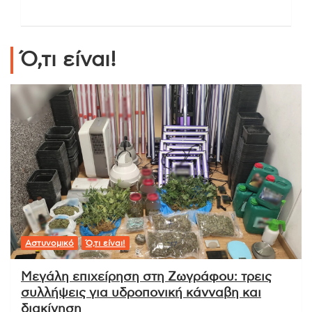
Ό,τι είναι!
Αστυνομικό
Ό,τι είναι!
Μεγάλη επιχείρηση στη Ζωγράφου: τρεις
συλλήψεις για υδροπονική κάνναβη και
διακίνηση