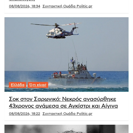
08/08/2026, 18:34
Συντακτική Ομάδα Politic.gr
Ελλάδα
Ό,τι είναι!
Σοκ στον Σαρωνικό: Νεκρός ανασύρθηκε
43χρονος ανάμεσα σε Αγκίστρι και Αίγινα
08/08/2026, 18:22
Συντακτική Ομάδα Politic.gr