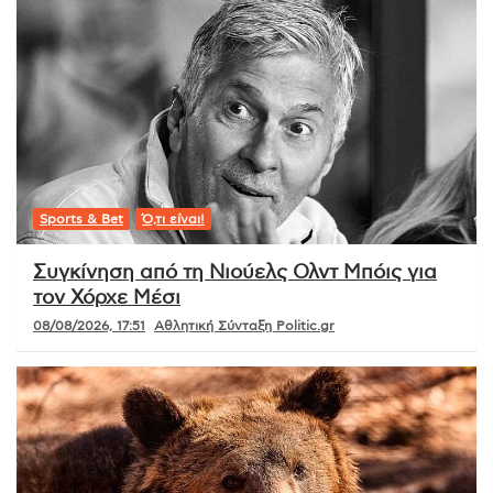
Sports & Bet
Ό,τι είναι!
Συγκίνηση από τη Νιούελς Ολντ Μπόις για
τον Χόρχε Μέσι
08/08/2026, 17:51
Αθλητική Σύνταξη Politic.gr