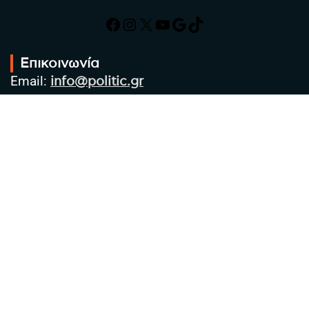
Facebook
Instagram
X
YouTube
Google
TikTok
Επικοινωνία
Email:
info@politic.gr
Τηλ:
+302310501850
Κιν:
+306986533609
Πολιτική Απορρήτου
Όροι χρήσης
Πολιτική Cookies
Πολιτική προστασίας προσωπικών
δεδομένων
Συντακτική Ομάδα