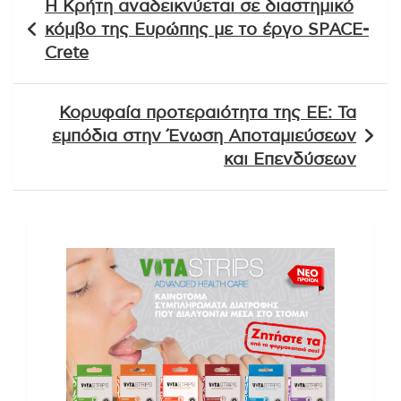
Η Κρήτη αναδεικνύεται σε διαστημικό
άρθρων
κόμβο της Ευρώπης με το έργο SPACE-
Crete
Κορυφαία προτεραιότητα της ΕΕ: Τα
εμπόδια στην Ένωση Αποταμιεύσεων
και Επενδύσεων