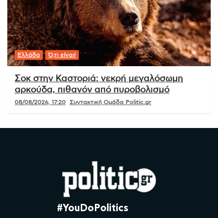
Ελλάδα
Ό,τι είναι!
Σοκ στην Καστοριά: νεκρή μεγαλόσωμη
αρκούδα, πιθανόν από πυροβολισμό
08/08/2026, 17:20
Συντακτική Ομάδα Politic.gr
#YouDoPolitics