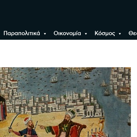
Παραπολιτικά
Οικονομία
Κόσμος
Θε
αλονίκη, την Ελλάδα κ