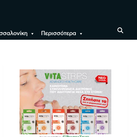
σσαλονίκη
Περισσότερα
αι όλο τον Κόσμο