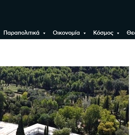
Παραπολιτικά
Οικονομία
Κόσμος
Θε
αλονίκη, την Ελλάδα κ