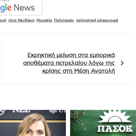
οχή
,
Λίνα Μενδώνη
,
Μουσεία
,
Πολιτισμός
,
πολιτιστική κληρονομιά
Εκρηκτική μείωση στα εμπορικά
αποθέματα πετρελαίου λόγω της
κρίσης στη Μέση Ανατολή