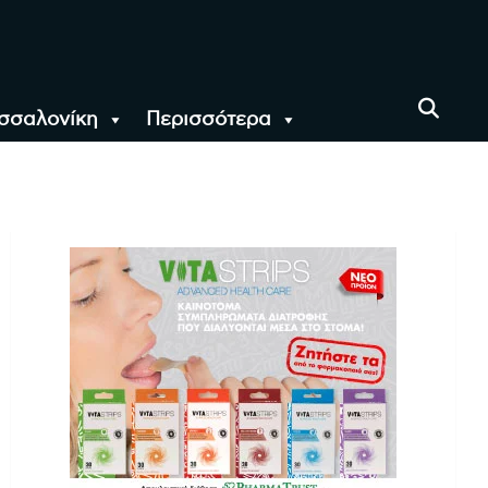
σσαλονίκη
Περισσότερα
αι όλο τον Κόσμο