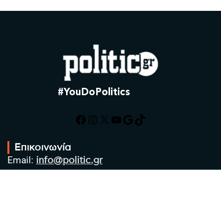
#YouDoPolitics
Facebook
Instagram
X
YouTube
Google
TikTok
Επικοινωνία
Email:
info@politic.gr
Τηλ:
+302310501850
Κιν:
+306986533609
Πολιτική Απορρήτου