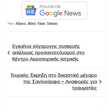
Tags:
Άδωνις
,
Ιθάκη
,
Ρώμη
,
Τσίπρας
Πλοήγηση
Εγκαίνια σύγχρονης συσκευής
άρθρων
απώλειας προσανατολισμού στο
Κέντρο Αεροπορικής Ιατρικής
Τουρκία: Έκρηξη στο δικαστικό μέγαρο
της Σανλιούρφα – Αναφορές για
τραυματίες