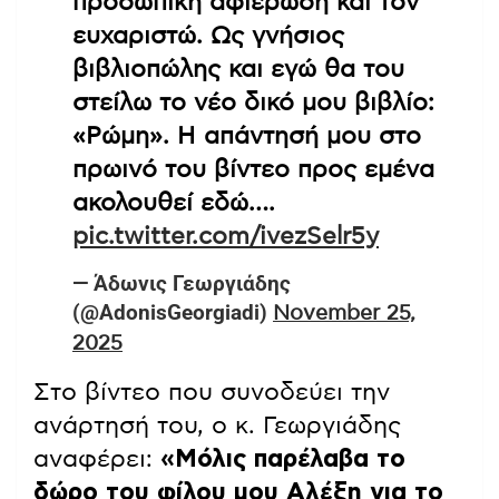
προσωπική αφιέρωση και τον
ευχαριστώ. Ως γνήσιος
βιβλιοπώλης και εγώ θα του
στείλω το νέο δικό μου βιβλίο:
«Ρώμη». Η απάντησή μου στο
πρωινό του βίντεο προς εμένα
ακολουθεί εδώ….
pic.twitter.com/ivezSelr5y
— Άδωνις Γεωργιάδης
(@AdonisGeorgiadi)
November 25,
2025
Στο βίντεο που συνοδεύει την
ανάρτησή του, ο κ. Γεωργιάδης
αναφέρει:
«Μόλις παρέλαβα το
δώρο του φίλου μου Αλέξη για το