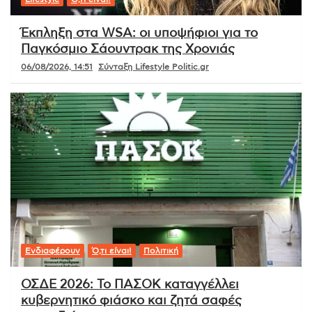
Έκπληξη στα WSA: οι υποψήφιοι για το
Παγκόσμιο Σάουντρακ της Χρονιάς
06/08/2026, 14:51
Σύνταξη Lifestyle Politic.gr
Ενδιαφέρουν
Ό,τι είναι!
Πολιτική
ΟΣΔΕ 2026: Το ΠΑΣΟΚ καταγγέλλει
κυβερνητικό φιάσκο και ζητά σαφές