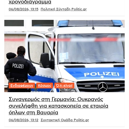
χρονοδιάγραμμα
06/08/2026, 13:15
Πολιτική Σύνταξη Politic.gr
Ενδιαφέρουν
Κόσμος
Ό,τι είναι!
Συναγερμός στη Γερμανία: Ουκρανός
συνελήφθη για κατασκοπεία σε εταιρία
όπλων στη Βαυαρία
06/08/2026, 13:12
Συντακτική Ομάδα Politic.gr