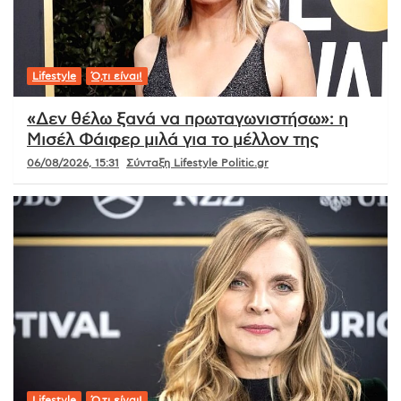
Lifestyle
Ό,τι είναι!
«Δεν θέλω ξανά να πρωταγωνιστήσω»: η
Μισέλ Φάιφερ μιλά για το μέλλον της
06/08/2026, 15:31
Σύνταξη Lifestyle Politic.gr
Lifestyle
Ό,τι είναι!