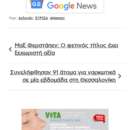
Tags:
εκλογές
,
ΣΥΡΙΖΑ
,
ψήφισαν
Πλοήγηση
Μαξ Φερστάπεν: Ο φετινός τίτλος έχει
άρθρων
ξεχωριστή αξία
Συνελήφθησαν 91 άτομα για ναρκωτικά
σε μία εβδομάδα στη Θεσσαλονίκη