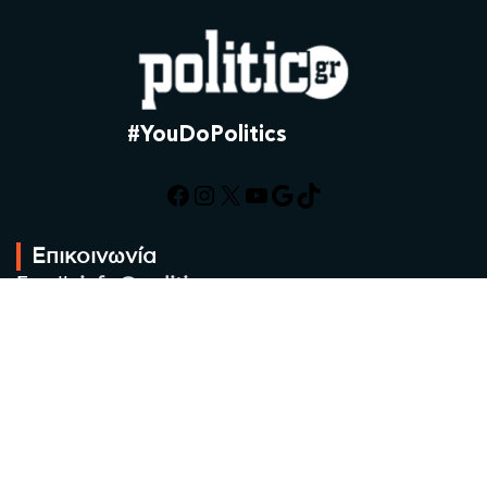
#YouDoPolitics
Facebook
Instagram
X
YouTube
Google
TikTok
Επικοινωνία
Email:
info@politic.gr
Τηλ:
+302310501850
Κιν:
+306986533609
Πολιτική Απορρήτου
Όροι χρήσης
Πολιτική Cookies