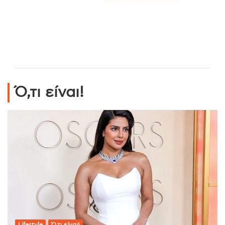
Ό,τι είναι!
Lifestyle
Ό,τι είναι!