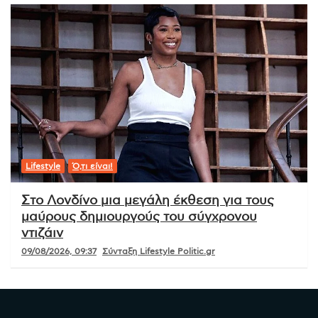
Lifestyle
Ό,τι είναι!
Στο Λονδίνο μια μεγάλη έκθεση για τους
μαύρους δημιουργούς του σύγχρονου
ντιζάιν
09/08/2026, 09:37
Σύνταξη Lifestyle Politic.gr