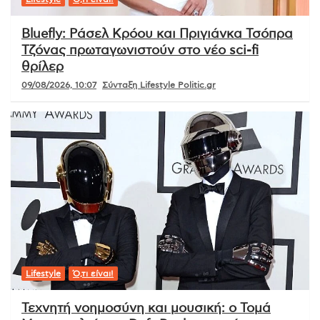
Bluefly: Ράσελ Κρόου και Πριγιάνκα Τσόπρα
Τζόνας πρωταγωνιστούν στο νέο sci-fi
θρίλερ
09/08/2026, 10:07
Σύνταξη Lifestyle Politic.gr
Lifestyle
Ό,τι είναι!
Τεχνητή νοημοσύνη και μουσική: ο Τομά