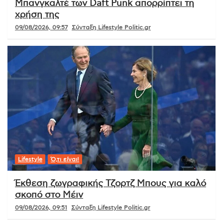
Μπανγκαλτέ των Daft Punk απορρίπτει τη
χρήση της
09/08/2026, 09:57
Σύνταξη Lifestyle Politic.gr
Lifestyle
Ό,τι είναι!
Έκθεση ζωγραφικής Τζορτζ Μπους για καλό
σκοπό στο Μέιν
09/08/2026, 09:51
Σύνταξη Lifestyle Politic.gr