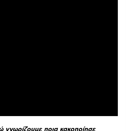
νώ γνωρίζουμε ποια κακοποίησε