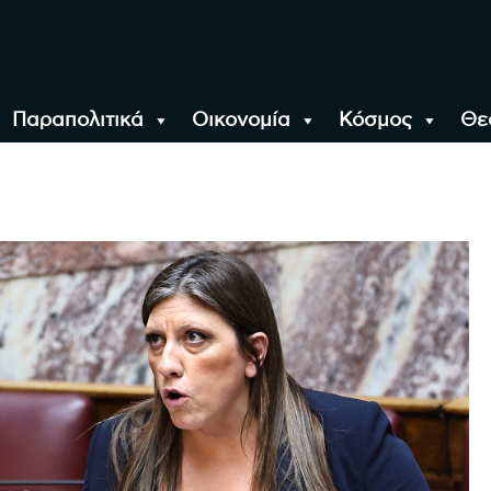
Παραπολιτικά
Οικονομία
Κόσμος
Θε
αλονίκη, την Ελλάδα κ