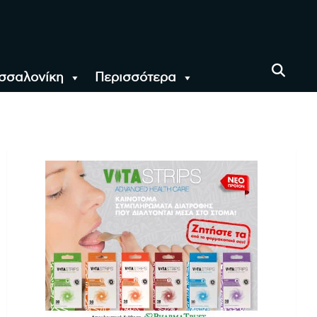
σσαλονίκη
Περισσότερα
αι όλο τον Κόσμο