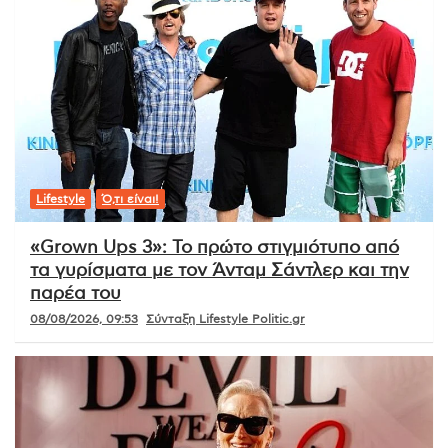
Lifestyle
Ό,τι είναι!
«Grown Ups 3»: Το πρώτο στιγμιότυπο από
τα γυρίσματα με τον Άνταμ Σάντλερ και την
παρέα του
08/08/2026, 09:53
Σύνταξη Lifestyle Politic.gr