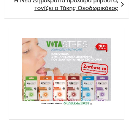
Η Νέα Δημοκρατία προχωρά μπροστά,
τονίζει ο Τάκης Θεοδωρικάκος