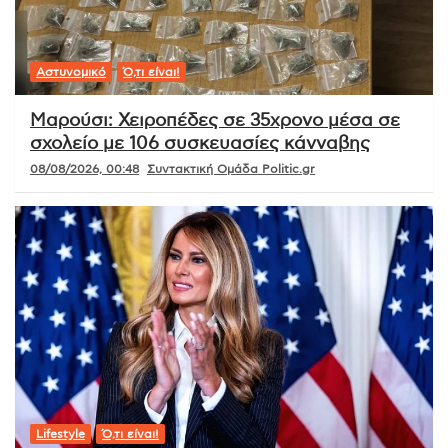
Αστυνομικό
Ό,τι είναι!
Μαρούσι: Χειροπέδες σε 35χρονο μέσα σε
σχολείο με 106 συσκευασίες κάνναβης
08/08/2026, 00:48
Συντακτική Ομάδα Politic.gr
Lifestyle
Ό,τι είναι!