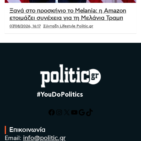
Ξανά στο προσκήνιο το Melania: η Amazon
ετοιμάζει συνέχεια για τη Μελάνια Τραμπ
07/08/2026, 16:17
Σύνταξη Lifestyle Politic.gr
#YouDoPolitics
Facebook
Instagram
X
YouTube
Google
TikTok
Επικοινωνία
Email:
info@politic.gr