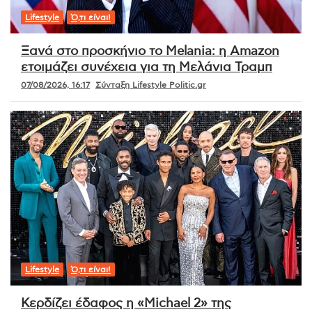
Lifestyle
Ό,τι είναι!
Ξανά στο προσκήνιο το Melania: η Amazon
ετοιμάζει συνέχεια για τη Μελάνια Τραμπ
07/08/2026, 16:17
Σύνταξη Lifestyle Politic.gr
Lifestyle
Ό,τι είναι!
Κερδίζει έδαφος η «Michael 2» της