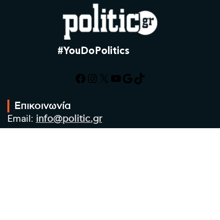
#YouDoPolitics
Facebook
Instagram
X
YouTube
Google
TikTok
Επικοινωνία
Email:
info@politic.gr
Τηλ:
+302310501850
Κιν:
+306986533609
Πολιτική Απορρήτου
Όροι χρήσης
Πολιτική Cookies