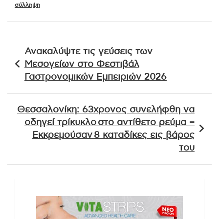
σύλληψη
Πλοήγηση
Ανακαλύψτε τις γεύσεις των
άρθρων
Μεσογείων στο Φεστιβάλ
Γαστρονομικών Εμπειριών 2026
Θεσσαλονίκη: 63χρονος συνελήφθη να
οδηγεί τρίκυκλο στο αντίθετο ρεύμα –
Εκκρεμούσαν 8 καταδίκες εις βάρος
του