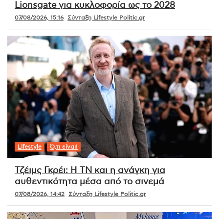
Lionsgate για κυκλοφορία ως το 2028
07/08/2026, 15:16
Σύνταξη Lifestyle Politic.gr
Lifestyle
Ό,τι είναι!
Τζέιμς Γκρέι: Η ΤΝ και η ανάγκη για
αυθεντικότητα μέσα από το σινεμά
07/08/2026, 14:42
Σύνταξη Lifestyle Politic.gr