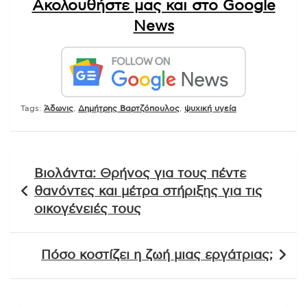
Ακολουθήστε μας και στο Google
News
Tags:
Άδωνις
,
Δημήτρης Βαρτζόπουλος
,
ψυχική υγεία
Πλοήγηση
Βιολάντα: Θρήνος για τους πέντε
άρθρων
θανόντες και μέτρα στήριξης για τις
οικογένειές τους
Πόσο κοστίζει η ζωή μιας εργάτριας;