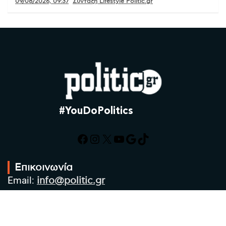
09/08/2026, 09:37
Σύνταξη Lifestyle Politic.gr
#YouDoPolitics
Facebook
Instagram
X
YouTube
Google
TikTok
Επικοινωνία
Email:
info@politic.gr
Τηλ:
+302310501850
Κιν:
+306986533609