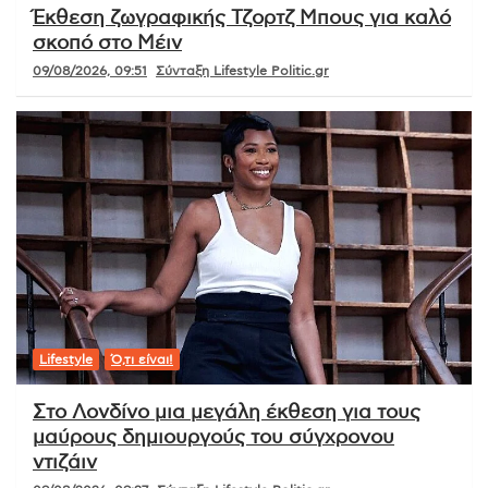
Έκθεση ζωγραφικής Τζορτζ Μπους για καλό
σκοπό στο Μέιν
09/08/2026, 09:51
Σύνταξη Lifestyle Politic.gr
Lifestyle
Ό,τι είναι!
Στο Λονδίνο μια μεγάλη έκθεση για τους
μαύρους δημιουργούς του σύγχρονου
ντιζάιν