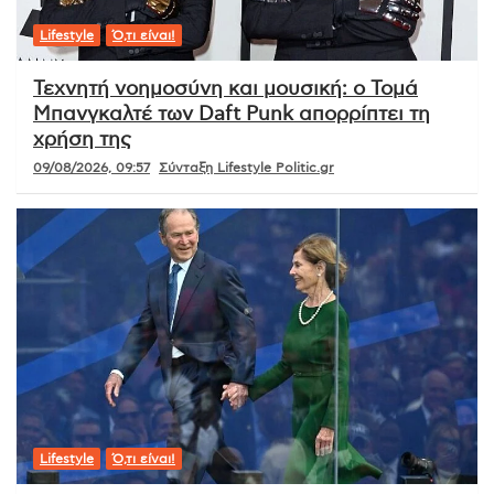
Lifestyle
Ό,τι είναι!
Τεχνητή νοημοσύνη και μουσική: ο Τομά
Μπανγκαλτέ των Daft Punk απορρίπτει τη
χρήση της
09/08/2026, 09:57
Σύνταξη Lifestyle Politic.gr
Lifestyle
Ό,τι είναι!