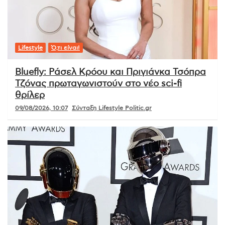
Lifestyle
Ό,τι είναι!
Bluefly: Ράσελ Κρόου και Πριγιάνκα Τσόπρα
Τζόνας πρωταγωνιστούν στο νέο sci-fi
θρίλερ
09/08/2026, 10:07
Σύνταξη Lifestyle Politic.gr