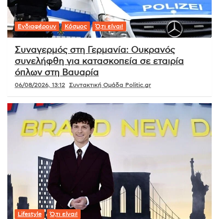
Ενδιαφέρουν
Κόσμος
Ό,τι είναι!
Συναγερμός στη Γερμανία: Ουκρανός
συνελήφθη για κατασκοπεία σε εταιρία
όπλων στη Βαυαρία
06/08/2026, 13:12
Συντακτική Ομάδα Politic.gr
Lifestyle
Ό,τι είναι!