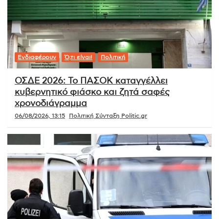
Ενδιαφέρουν
Ό,τι είναι!
Πολιτική
ΟΣΔΕ 2026: Το ΠΑΣΟΚ καταγγέλλει
κυβερνητικό φιάσκο και ζητά σαφές
χρονοδιάγραμμα
06/08/2026, 13:15
Πολιτική Σύνταξη Politic.gr