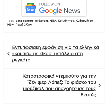
Tags:
data centers
,
ενέργεια
,
ΗΠΑ
,
Κοινότητες
,
Κυβερνήτες
,
Μέιν
,
Περιβάλλον
Πλοήγηση
Εντυπωσιακή εμφάνιση για τα ελληνικά
άρθρων
«κουπιά» με είκοσι μετάλλια στη
ρεγκάτα
Καταστροφικό ντεμπούτο για την
Τζένιφερ Λόπεζ: Το φιάσκο του
μιούζικαλ που απογοήτευσε τους
θεατές