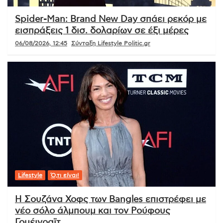
Spider-Man: Brand New Day σπάει ρεκόρ με
εισπράξεις 1 δισ. δολαρίων σε έξι μέρες
06/08/2026, 12:45
Σύνταξη Lifestyle Politic.gr
Lifestyle
Ό,τι είναι!
Η Σουζάνα Χοφς των Bangles επιστρέφει με
νέο σόλο άλμπουμ και τον Ρούφους
Γουέινραϊτ