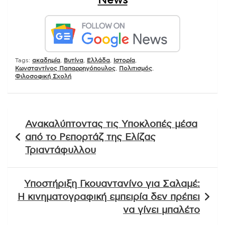
News
Tags:
ακαδημία
,
Βυτίνα
,
Ελλάδα
,
Ιστορία
,
Κωνσταντίνος Παπαρρηγόπουλος
,
Πολιτισμός
,
Φιλοσοφική Σχολή
Πλοήγηση
Ανακαλύπτοντας τις Υποκλοπές μέσα
άρθρων
από το Ρεπορτάζ της Ελίζας
Τριαντάφυλλου
Υποστήριξη Γκουαντανίνο για Σαλαμέ:
Η κινηματογραφική εμπειρία δεν πρέπει
να γίνει μπαλέτο