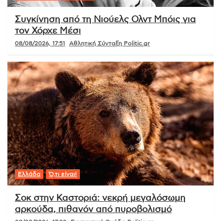
Συγκίνηση από τη Νιούελς Ολντ Μπόις για
τον Χόρχε Μέσι
08/08/2026, 17:51
Αθλητική Σύνταξη Politic.gr
Ελλάδα
Ό,τι είναι!
Σοκ στην Καστοριά: νεκρή μεγαλόσωμη
αρκούδα, πιθανόν από πυροβολισμό