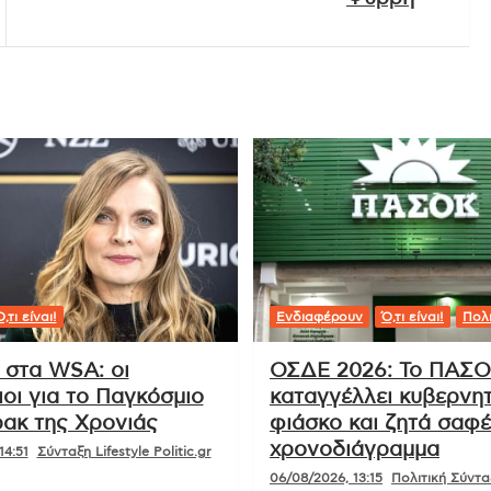
,τι είναι!
Ενδιαφέρουν
Ό,τι είναι!
Πολι
 στα WSA: οι
ΟΣΔΕ 2026: Το ΠΑΣ
οι για το Παγκόσμιο
καταγγέλλει κυβερνητ
ακ της Χρονιάς
φιάσκο και ζητά σαφ
χρονοδιάγραμμα
14:51
Σύνταξη Lifestyle Politic.gr
06/08/2026, 13:15
Πολιτική Σύνταξ