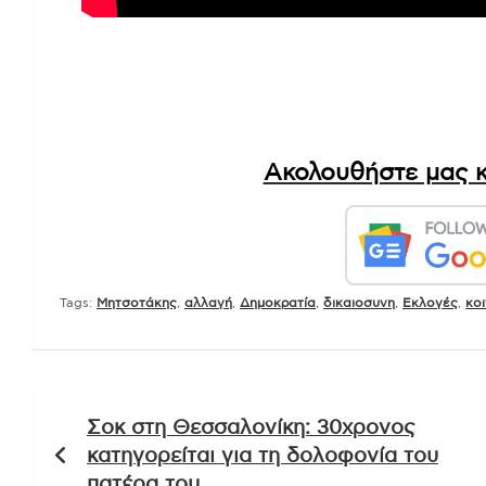
Ακολουθήστε μας κ
Tags:
Mητσοτάκης
,
αλλαγή
,
Δημοκρατία
,
δικαιοσυνη
,
Εκλογές
,
κο
Πλοήγηση
Σοκ στη Θεσσαλονίκη: 30χρονος
άρθρων
κατηγορείται για τη δολοφονία του
πατέρα του