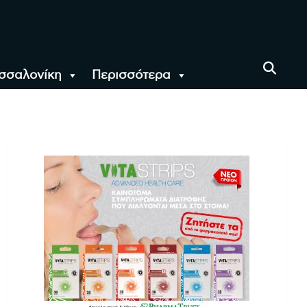
σσαλονίκη
Περισσότερα
αι όλο τον Κόσμο