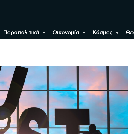
Παραπολιτικά
Οικονομία
Κόσμος
Θε
αλονίκη, την Ελλάδα κ