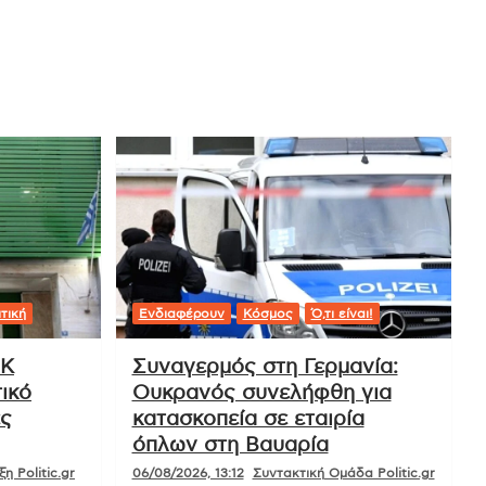
τική
Ενδιαφέρουν
Κόσμος
Ό,τι είναι!
ΟΚ
Συναγερμός στη Γερμανία:
ικό
Ουκρανός συνελήφθη για
ές
κατασκοπεία σε εταιρία
όπλων στη Βαυαρία
η Politic.gr
06/08/2026, 13:12
Συντακτική Ομάδα Politic.gr