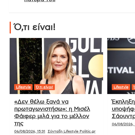
Ό,τι είναι!
Lifestyle
Ό,τι είναι!
Lifestyle
Ό
«Δεν θέλω ξανά να
Έκπληξη
πρωταγωνιστήσω»: η Μισέλ
υποψήφι
Φάιφερ μιλά για το μέλλον
Σάουντρ
της
06/08/2026, 
06/08/2026, 15:31
Σύνταξη Lifestyle Politic.gr