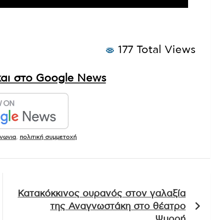
177 Total Views
αι στο Google News
ινωνια
,
πολιτική συμμετοχή
Κατακόκκινος ουρανός στον γαλαξία
της Αναγνωστάκη στο θέατρο
Ψυρρή