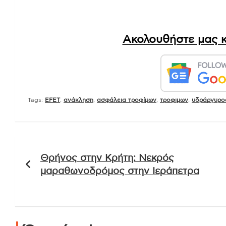
Ακολουθήστε μας κ
Tags:
EFET
,
ανάκληση
,
ασφάλεια τροφίμων
,
τροφιμων
,
υδράργυρο
Πλοήγηση
Θρήνος στην Κρήτη: Νεκρός
άρθρων
μαραθωνοδρόμος στην Ιεράπετρα