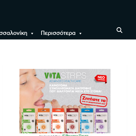
σσαλονίκη
Περισσότερα
αι όλο τον Κόσμο