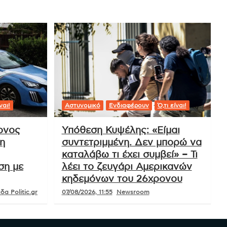
ναι!
Αστυνομικό
Ενδιαφέρουν
Ό,τι είναι!
ρονος
Υπόθεση Κυψέλης: «Είμαι
η
συντετριμμένη. Δεν μπορώ να
καταλάβω τι έχει συμβεί» – Τι
ση με
λέει το ζευγάρι Αμερικανών
κηδεμόνων του 26χρονου
α Politic.gr
07/08/2026, 11:55
Newsroom