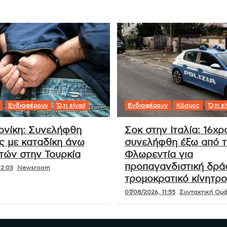
Ενδιαφέρουν
Ό,τι είναι!
Ενδιαφέρουν
Κόσμος
Ό,τι εί
νίκη: Συνελήφθη
Σοκ στην Ιταλία: 16χ
ς με καταδίκη άνω
συνελήφθη έξω από τ
ετών στην Τουρκία
Φλωρεντία για
προπαγανδιστική δρά
12:03
Newsroom
τρομοκρατικό κίνητρο
07/08/2026, 11:55
Συντακτική Ομάδ