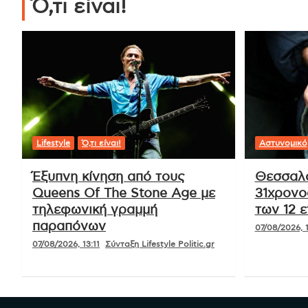
Ό,τι είναι!
Lifestyle
Ό,τι είναι!
Αστυνομικό
Έξυπνη κίνηση από τους
Θεσσαλο
Queens Of The Stone Age με
31χρονο
τηλεφωνική γραμμή
των 12 
παραπόνων
07/08/2026, 
07/08/2026, 13:11
Σύνταξη Lifestyle Politic.gr