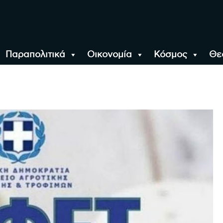
Παραπολιτικά
Οικονομία
Κόσμος
Θε
αλονίκη, την Ελλάδα κ