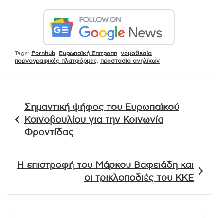
Tags:
Pornhub
,
Ευρωπαϊκή Επιτροπη
,
νομοθεσία
,
πορνογραφικές πλατφόρμες
,
προστασία ανηλίκων
Πλοήγηση
Σημαντική ψήφος του Ευρωπαϊκού
άρθρων
Κοινοβουλίου για την Κοινωνία
Φροντίδας
Η επιστροφή του Μάρκου Βαφειάδη και
οι τρικλοποδιές του ΚΚΕ