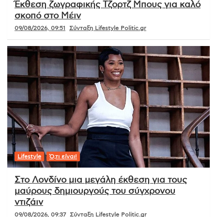
Έκθεση ζωγραφικής Τζορτζ Μπους για καλό
σκοπό στο Μέιν
09/08/2026, 09:51
Σύνταξη Lifestyle Politic.gr
Lifestyle
Ό,τι είναι!
Στο Λονδίνο μια μεγάλη έκθεση για τους
μαύρους δημιουργούς του σύγχρονου
ντιζάιν
09/08/2026, 09:37
Σύνταξη Lifestyle Politic.gr