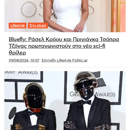
Lifestyle
Ό,τι είναι!
Bluefly: Ράσελ Κρόου και Πριγιάνκα Τσόπρα
Τζόνας πρωταγωνιστούν στο νέο sci-fi
θρίλερ
09/08/2026, 10:07
Σύνταξη Lifestyle Politic.gr