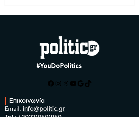
#YouDoPolitics
Facebook
Instagram
X
YouTube
Google
TikTok
Επικοινωνία
Email:
info@politic.gr
Τηλ:
+302310501850
Κιν:
+306986533609