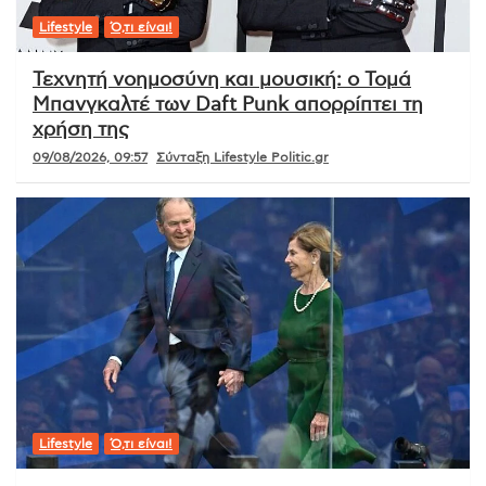
Lifestyle
Ό,τι είναι!
Τεχνητή νοημοσύνη και μουσική: ο Τομά
Μπανγκαλτέ των Daft Punk απορρίπτει τη
χρήση της
09/08/2026, 09:57
Σύνταξη Lifestyle Politic.gr
Lifestyle
Ό,τι είναι!