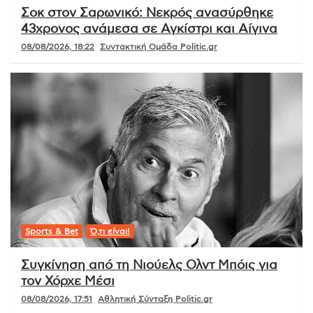
Σοκ στον Σαρωνικό: Νεκρός ανασύρθηκε
43χρονος ανάμεσα σε Αγκίστρι και Αίγινα
08/08/2026, 18:22
Συντακτική Ομάδα Politic.gr
Sports & Bet
Ό,τι είναι!
Συγκίνηση από τη Νιούελς Ολντ Μπόις για
τον Χόρχε Μέσι
08/08/2026, 17:51
Αθλητική Σύνταξη Politic.gr