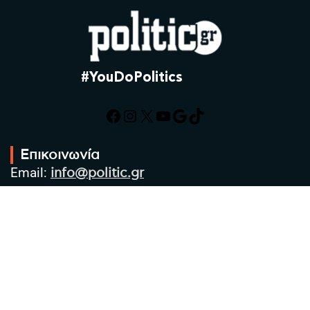
#YouDoPolitics
Facebook
Instagram
X
YouTube
Google
TikTok
Επικοινωνία
Email:
info@politic.gr
Τηλ:
+302310501850
Κιν:
+306986533609
Πολιτική Απορρήτου
Όροι χρήσης
Πολιτική Cookies