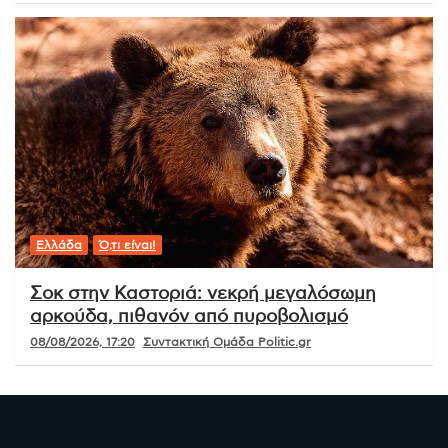
Ελλάδα
Ό,τι είναι!
Σοκ στην Καστοριά: νεκρή μεγαλόσωμη
αρκούδα, πιθανόν από πυροβολισμό
08/08/2026, 17:20
Συντακτική Ομάδα Politic.gr