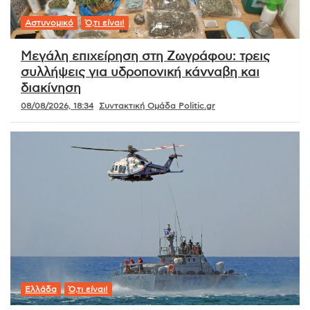
Αστυνομικό
Ό,τι είναι!
Μεγάλη επιχείρηση στη Ζωγράφου: τρεις
συλλήψεις για υδροπονική κάνναβη και
διακίνηση
08/08/2026, 18:34
Συντακτική Ομάδα Politic.gr
Ελλάδα
Ό,τι είναι!