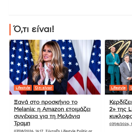
Ό,τι είναι!
Lifestyle
Ό,τι είναι!
Lifestyle
Ό
Ξανά στο προσκήνιο το
Κερδίζε
Melania: η Amazon ετοιμάζει
2» της L
συνέχεια για τη Μελάνια
κυκλοφο
Τραμπ
07/08/2026, 1
07/08/2026, 16:17
Σύνταξη Lifestyle Politic.gr