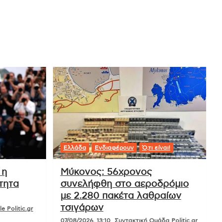
Ελλάδα
Ενδιαφέρουν
Ό,τι είναι!
 η
Μύκονος: 56χρονος
τητα
συνελήφθη στο αεροδρόμιο
με 2.280 πακέτα λαθραίων
τσιγάρων
e Politic.gr
07/08/2026, 13:10
Συντακτική Ομάδα Politic.gr