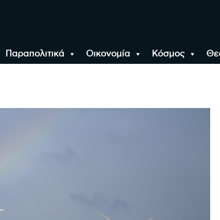
Παραπολιτικά
Οικονομία
Κόσμος
Θε
αλονίκη, την Ελλάδα κ