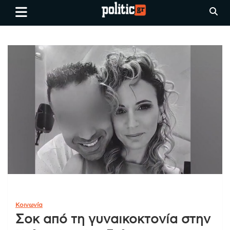
Skip
politic.gr
Ειδήσεις απο τη
to
Θεσσαλονίκη, την Ελλάδα και
content
όλο τον Κόσμο
Κοινωνία
Σοκ από τη γυναικοκτονία στην