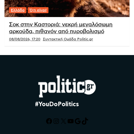
Ελλάδα
Ό,τι είναι!
Σοκ στην Καστοριά: νεκρή μεγαλόσωμη
αρκούδα, πιθανόν από πυροβολισμό
08/08/2026, 17:20
Συντακτική Ομάδα Politic.gr
#YouDoPolitics
Facebook
Instagram
X
YouTube
Google
TikTok