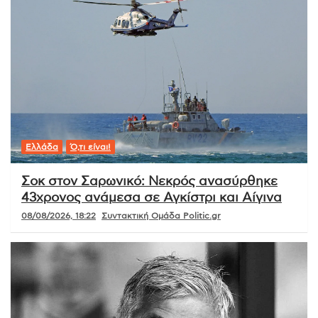
Ελλάδα
Ό,τι είναι!
Σοκ στον Σαρωνικό: Νεκρός ανασύρθηκε
43χρονος ανάμεσα σε Αγκίστρι και Αίγινα
08/08/2026, 18:22
Συντακτική Ομάδα Politic.gr