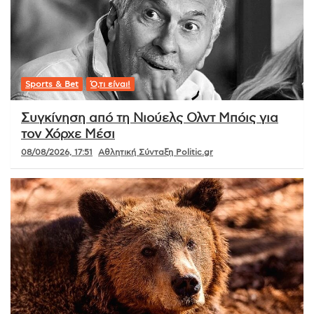
Sports & Bet
Ό,τι είναι!
Συγκίνηση από τη Νιούελς Ολντ Μπόις για
τον Χόρχε Μέσι
08/08/2026, 17:51
Αθλητική Σύνταξη Politic.gr