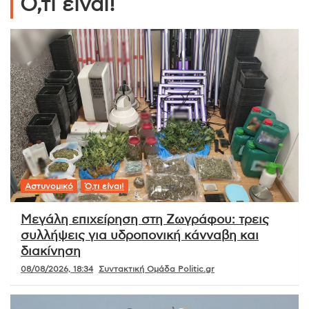
Ό,τι είναι!
Αστυνομικό
Ό,τι είναι!
Μεγάλη επιχείρηση στη Ζωγράφου: τρεις
συλλήψεις για υδροπονική κάνναβη και
διακίνηση
08/08/2026, 18:34
Συντακτική Ομάδα Politic.gr