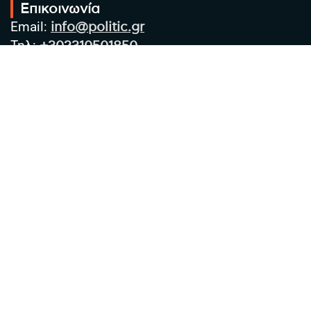
Επικοινωνία
Email:
info@politic.gr
Τηλ:
+302310501850
Κιν:
+306986533609
Πολιτική Απορρήτου
Όροι χρήσης
Πολιτική Cookies
Πολιτική προστασίας προσωπικών
δεδομένων
Συντακτική Ομάδα
Στοιχεία Επιχείρησης