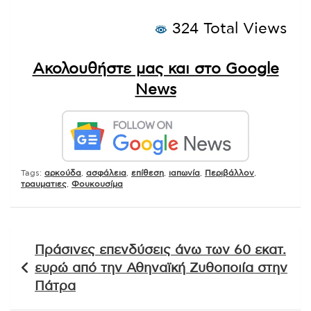
324 Total Views
Ακολουθήστε μας και στο Google
News
Tags:
αρκούδα
,
ασφάλεια
,
επίθεση
,
ιαπωνία
,
Περιβάλλον
,
τραυματιες
,
Φουκουσίμα
Πλοήγηση
Πράσινες επενδύσεις άνω των 60 εκατ.
άρθρων
ευρώ από την Αθηναϊκή Ζυθοποιία στην
Πάτρα