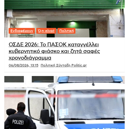
Ενδιαφέρουν
Ό,τι είναι!
Πολιτική
ΟΣΔΕ 2026: Το ΠΑΣΟΚ καταγγέλλει
κυβερνητικό φιάσκο και ζητά σαφές
χρονοδιάγραμμα
06/08/2026, 13:15
Πολιτική Σύνταξη Politic.gr