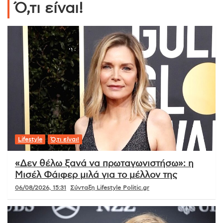
Ό,τι είναι!
Lifestyle
Ό,τι είναι!
«Δεν θέλω ξανά να πρωταγωνιστήσω»: η
Μισέλ Φάιφερ μιλά για το μέλλον της
06/08/2026, 15:31
Σύνταξη Lifestyle Politic.gr