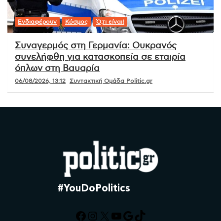
Ενδιαφέρουν
Κόσμος
Ό,τι είναι!
Συναγερμός στη Γερμανία: Ουκρανός
συνελήφθη για κατασκοπεία σε εταιρία
όπλων στη Βαυαρία
06/08/2026, 13:12
Συντακτική Ομάδα Politic.gr
#YouDoPolitics
Facebook
Instagram
X
YouTube
Google
TikTok