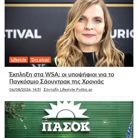
Lifestyle
Ό,τι είναι!
Έκπληξη στα WSA: οι υποψήφιοι για το
Παγκόσμιο Σάουντρακ της Χρονιάς
06/08/2026, 14:51
Σύνταξη Lifestyle Politic.gr