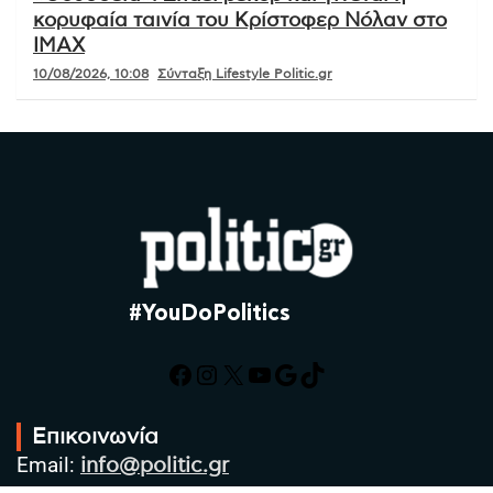
κορυφαία ταινία του Κρίστοφερ Νόλαν στο
IMAX
10/08/2026, 10:08
Σύνταξη Lifestyle Politic.gr
#YouDoPolitics
Facebook
Instagram
X
YouTube
Google
TikTok
Επικοινωνία
Email:
info@politic.gr