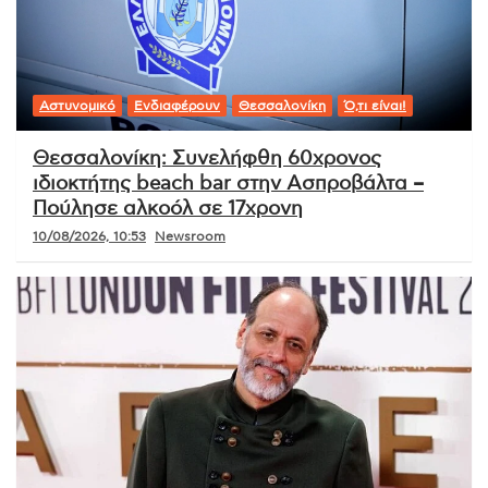
Αστυνομικό
Ενδιαφέρουν
Θεσσαλονίκη
Ό,τι είναι!
Θεσσαλονίκη: Συνελήφθη 60χρονος
ιδιοκτήτης beach bar στην Ασπροβάλτα –
Πούλησε αλκοόλ σε 17χρονη
10/08/2026, 10:53
Newsroom