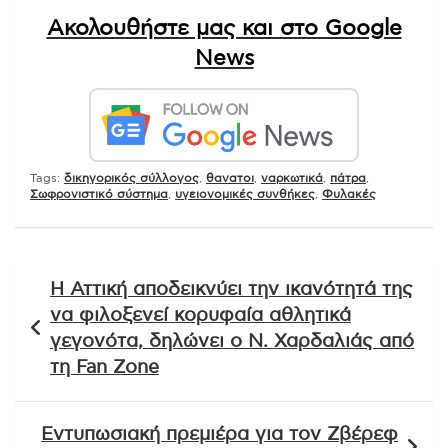
Ακολουθήστε μας και στο Google
News
Tags:
δικηγορικός σύλλογος
,
θανατοι
,
ναρκωτικά
,
πάτρα
,
Σωφρονιστικό σύστημα
,
υγειονομικές συνθήκες
,
Φυλακές
Πλοήγηση
Η Αττική αποδεικνύει την ικανότητά της
άρθρων
να φιλοξενεί κορυφαία αθλητικά
γεγονότα, δηλώνει ο Ν. Χαρδαλιάς από
τη Fan Zone
Εντυπωσιακή πρεμιέρα για τον Ζβέρεφ