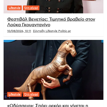
Lifestyle
Ό,τι είναι!
Φεστιβάλ Βενετίας: Τιμητικό βραβείο στον
Λούκα Γκουαντανίνο
10/08/2026, 10:11
Σύνταξη Lifestyle Politic.gr
Lifestyle
Ό,τι είναι!
«Οδύσσεια»: Σπάει ρεκόρ και γίνεται η