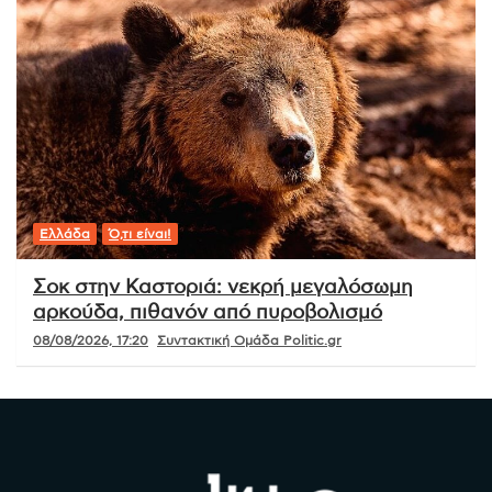
Ελλάδα
Ό,τι είναι!
Σοκ στην Καστοριά: νεκρή μεγαλόσωμη
αρκούδα, πιθανόν από πυροβολισμό
08/08/2026, 17:20
Συντακτική Ομάδα Politic.gr