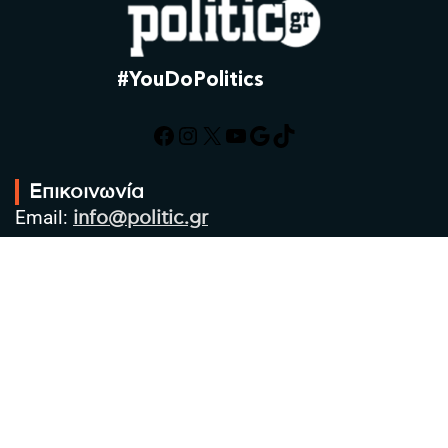
#YouDoPolitics
Facebook
Instagram
X
YouTube
Google
TikTok
Επικοινωνία
Email:
info@politic.gr
Τηλ:
+302310501850
Κιν:
+306986533609
Πολιτική Απορρήτου
Όροι χρήσης
Πολιτική Cookies
Πολιτική προστασίας προσωπικών