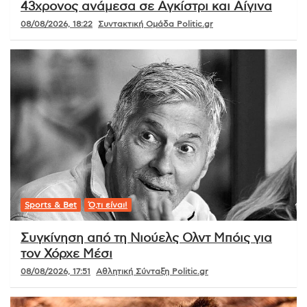
43χρονος ανάμεσα σε Αγκίστρι και Αίγινα
08/08/2026, 18:22
Συντακτική Ομάδα Politic.gr
Sports & Bet
Ό,τι είναι!
Συγκίνηση από τη Νιούελς Ολντ Μπόις για
τον Χόρχε Μέσι
08/08/2026, 17:51
Αθλητική Σύνταξη Politic.gr