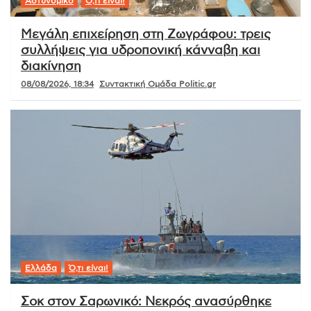
Αστυνομικό
Ό,τι είναι!
Μεγάλη επιχείρηση στη Ζωγράφου: τρεις
συλλήψεις για υδροπονική κάνναβη και
διακίνηση
08/08/2026, 18:34
Συντακτική Ομάδα Politic.gr
Ελλάδα
Ό,τι είναι!
Σοκ στον Σαρωνικό: Νεκρός ανασύρθηκε