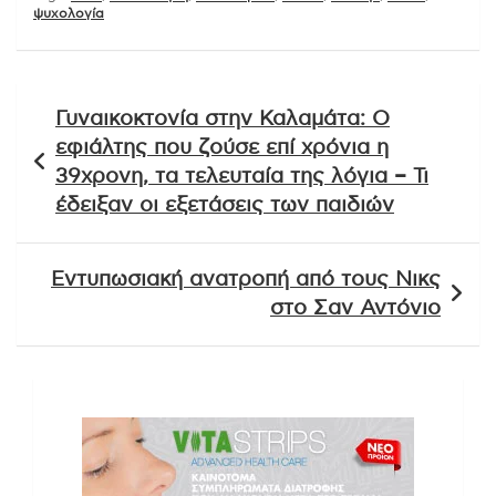
ψυχολογία
Πλοήγηση
Γυναικοκτονία στην Καλαμάτα: Ο
άρθρων
εφιάλτης που ζούσε επί χρόνια η
39χρονη, τα τελευταία της λόγια – Τι
έδειξαν οι εξετάσεις των παιδιών
Εντυπωσιακή ανατροπή από τους Νικς
στο Σαν Αντόνιο