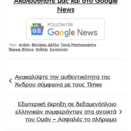
Ακολουθήστε μας και στο Google
News
Tags:
αγάπη
,
Βικτώρια Δέλλα
,
Γωγώ Μαστροκώστα
,
Ίδρυμα Φλόγα
,
Κηδεία
,
Συγκίνηση
Πλοήγηση
Ανακαλύψτε την αυθεντικότητα της
άρθρων
Άνδρου σύμφωνα με τους Times
Εξωτερική έκρηξη σε δεξαμενόπλοιο
ελληνικών συμφερόντων στα ανοικτά
του Ομάν – Ασφαλές το πλήρωμα