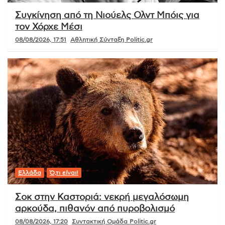
Συγκίνηση από τη Νιούελς Ολντ Μπόις για
τον Χόρχε Μέσι
08/08/2026, 17:51
Αθλητική Σύνταξη Politic.gr
Ελλάδα
Ό,τι είναι!
Σοκ στην Καστοριά: νεκρή μεγαλόσωμη
αρκούδα, πιθανόν από πυροβολισμό
08/08/2026, 17:20
Συντακτική Ομάδα Politic.gr