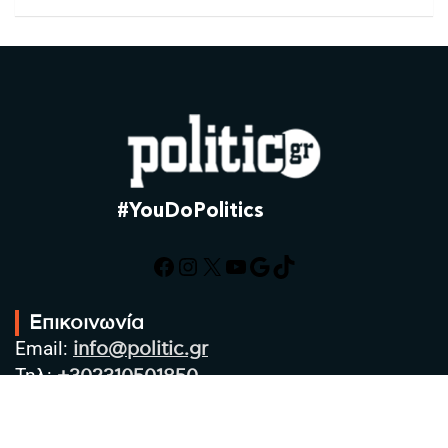
#YouDoPolitics
Facebook
Instagram
X
YouTube
Google
TikTok
Επικοινωνία
Email:
info@politic.gr
Τηλ:
+302310501850
Κιν:
+306986533609