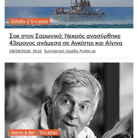
Ελλάδα
Ό,τι είναι!
Σοκ στον Σαρωνικό: Νεκρός ανασύρθηκε
43χρονος ανάμεσα σε Αγκίστρι και Αίγινα
08/08/2026, 18:22
Συντακτική Ομάδα Politic.gr
Sports & Bet
Ό,τι είναι!