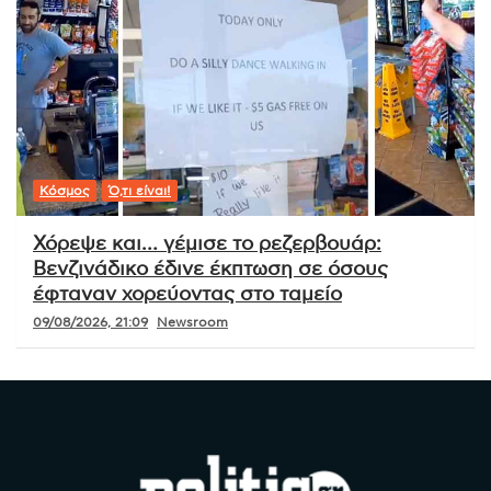
Κόσμος
Ό,τι είναι!
Χόρεψε και… γέμισε το ρεζερβουάρ:
Βενζινάδικο έδινε έκπτωση σε όσους
έφταναν χορεύοντας στο ταμείο
09/08/2026, 21:09
Newsroom