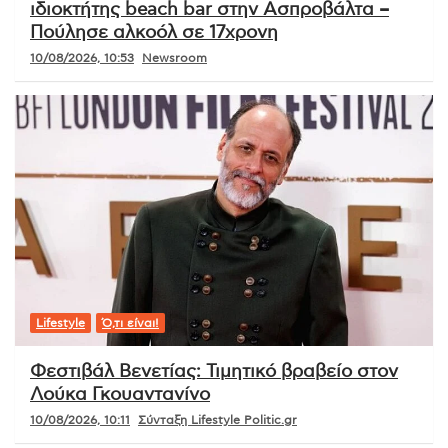
ιδιοκτήτης beach bar στην Ασπροβάλτα –
Πούλησε αλκοόλ σε 17χρονη
10/08/2026, 10:53
Newsroom
Lifestyle
Ό,τι είναι!
Φεστιβάλ Βενετίας: Τιμητικό βραβείο στον
Λούκα Γκουαντανίνο
10/08/2026, 10:11
Σύνταξη Lifestyle Politic.gr