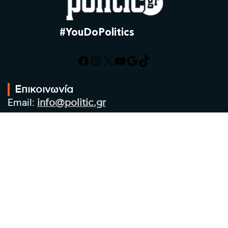
#YouDoPolitics
Facebook
Instagram
X
YouTube
Google
TikTok
Επικοινωνία
Email:
info@politic.gr
Τηλ:
+302310501850
Κιν:
+306986533609
Πολιτική Απορρήτου
Όροι χρήσης
Πολιτική Cookies
Πολιτική προστασίας προσωπικών