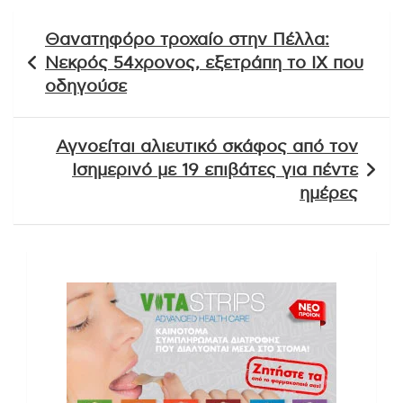
Πλοήγηση
Θανατηφόρο τροχαίο στην Πέλλα:
άρθρων
Νεκρός 54χρονος, εξετράπη το ΙΧ που
οδηγούσε
Αγνοείται αλιευτικό σκάφος από τον
Ισημερινό με 19 επιβάτες για πέντε
ημέρες