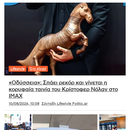
Lifestyle
Ό,τι είναι!
«Οδύσσεια»: Σπάει ρεκόρ και γίνεται η
κορυφαία ταινία του Κρίστοφερ Νόλαν στο
IMAX
10/08/2026, 10:08
Σύνταξη Lifestyle Politic.gr