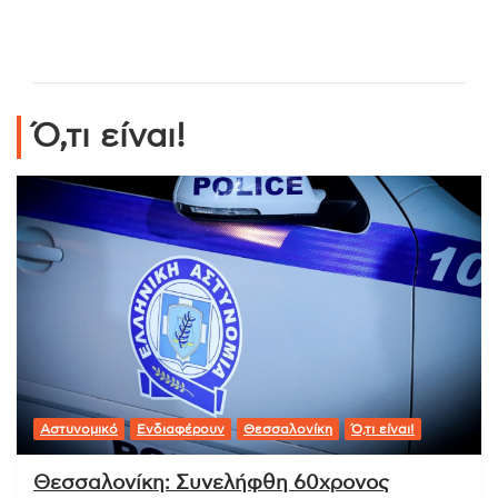
Ό,τι είναι!
Αστυνομικό
Ενδιαφέρουν
Θεσσαλονίκη
Ό,τι είναι!
Θεσσαλονίκη: Συνελήφθη 60χρονος