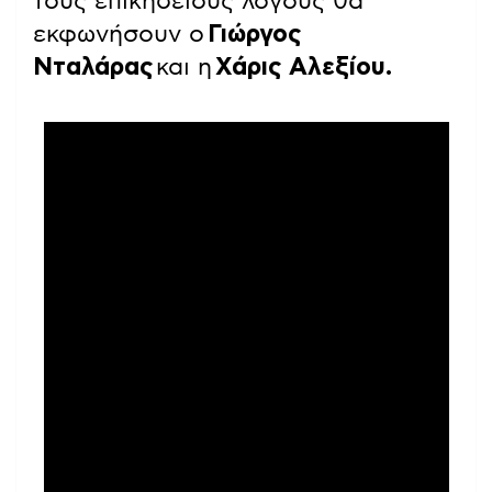
τους επικήδειους λόγους θα
εκφωνήσουν ο
Γιώργος
Νταλάρας
και η
Χάρις Αλεξίου.