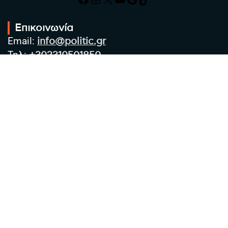
Επικοινωνία
Email:
info@politic.gr
Τηλ:
+302310501850
Κιν:
+306986533609
Πολιτική Απορρήτου
Όροι χρήσης
Πολιτική Cookies
Πολιτική προστασίας προσωπικών
δεδομένων
Συντακτική Ομάδα
Στοιχεία Επιχείρησης