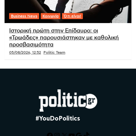
Business News
Κοινωνία
Ό,τι είναι!
Ιστορική πρώτη στην Επίδαυρο: οι
«Τρωάδες» παρουσιάστηκαν με καθολική
προσβασιμότητα
05/08/2026, 12:52
Politic Team
#YouDoPolitics
Facebook
Instagram
X
YouTube
Google
TikTok