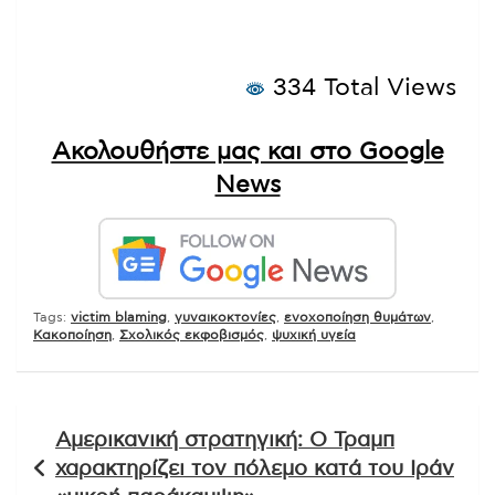
334 Total Views
Ακολουθήστε μας και στο Google
News
Tags:
victim blaming
,
γυναικοκτονίες
,
ενοχοποίηση θυμάτων
,
Κακοποίηση
,
Σχολικός εκφοβισμός
,
ψυχική υγεία
Πλοήγηση
Αμερικανική στρατηγική: Ο Τραμπ
άρθρων
χαρακτηρίζει τον πόλεμο κατά του Ιράν