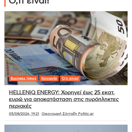
Ό,τι είναι!
Business News
Κοινωνία
Ό,τι είναι!
HELLENiQ ENERGY: Χορηγεί έως 25 εκατ.
ευρώ για αποκατάσταση στις πυρόπληκτες
περιοχές
05/08/2026, 19:21
Οικονομική Σύνταξη Politic.gr