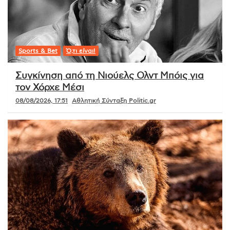
Sports & Bet
Ό,τι είναι!
Συγκίνηση από τη Νιούελς Ολντ Μπόις για
τον Χόρχε Μέσι
08/08/2026, 17:51
Αθλητική Σύνταξη Politic.gr