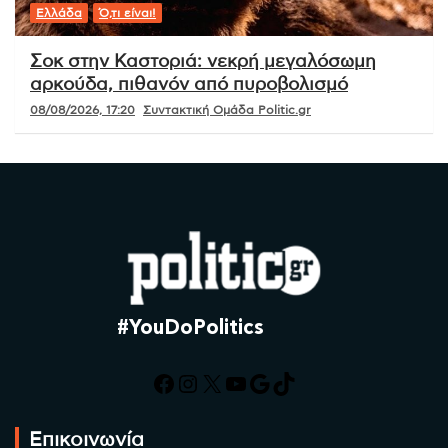
Ελλάδα
Ό,τι είναι!
Σοκ στην Καστοριά: νεκρή μεγαλόσωμη
αρκούδα, πιθανόν από πυροβολισμό
08/08/2026, 17:20
Συντακτική Ομάδα Politic.gr
#YouDoPolitics
Facebook
Instagram
X
YouTube
Google
TikTok
Επικοινωνία