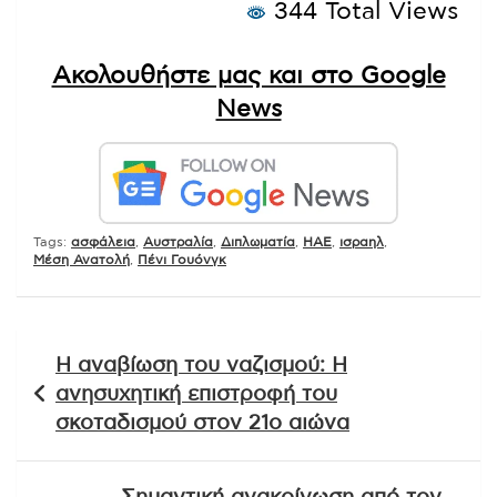
344 Total Views
Ακολουθήστε μας και στο Google
News
Tags:
ασφάλεια
,
Αυστραλία
,
Διπλωματία
,
ΗΑΕ
,
ισραηλ
,
Μέση Ανατολή
,
Πένι Γουόνγκ
Πλοήγηση
Η αναβίωση του ναζισμού: Η
άρθρων
ανησυχητική επιστροφή του
σκοταδισμού στον 21ο αιώνα