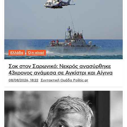
Ελλάδα
Ό,τι είναι!
Σοκ στον Σαρωνικό: Νεκρός ανασύρθηκε
43χρονος ανάμεσα σε Αγκίστρι και Αίγινα
08/08/2026, 18:22
Συντακτική Ομάδα Politic.gr